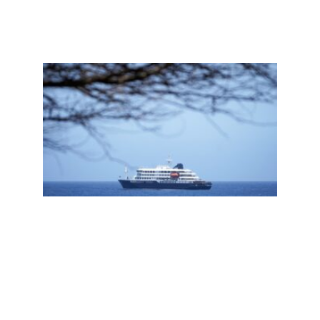
人们
何更
易相
汉坦
毒
是“
一场
情”
Read
More »