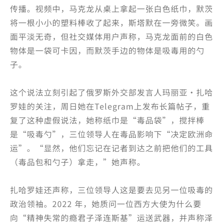
传播。视频中，马克龙从桌上拿起一张白色纸巾，
默
茨
将一根小小的塑料棒收了起来，斯塔默在一旁微笑。画
面平淡无奇，但社交媒体用户声称，马克龙面前的白色
物体是一袋可卡因，而
默茨手边的物体是吸毒用的勺
子。
这个说法立刻引起了俄罗斯外交部发言人玛丽亚·扎哈
罗娃的关注，周日她在Telegram上发布长篇帖子，重
复了这种虚假说法，她称纸巾是“毒品袋”，搅拌棒
是“吸毒勺”，三位领导人在毒品影响下“决定欧洲命
运”。“显然，他们忘记在记者到达之前把他们的工具
（毒品包和勺子）拿走，”她声称。
扎哈罗娃还声称，三位领导人这是要去见另一位吸毒的
政治领袖。2022 年，她质问一位西方大使为什么要
向“精神失常的瘾君子泽连斯基”运送武器，并声称泽