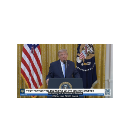
事实
查：
再重
提“20
大选
弊”—
并首
控中
预？
Read
More »