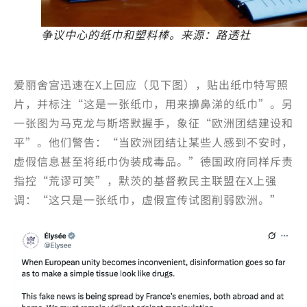
争议中心的纸巾和塑料棒。来源：路透社
爱丽舍宫迅速在X上回应（见下图），贴出纸巾特写照
片，并标注“这是一张纸巾，用来擤鼻涕的纸巾”。另
一张图为马克龙与斯塔默握手，象征“欧洲团结建设和
平”。他们警告：“当欧洲团结让某些人感到不安时，
虚假信息甚至将纸巾伪装成毒品。”德国政府同样斥责
指控“荒谬可笑”，默茨的基督教民主联盟在X上强
调：“这只是一张纸巾，虚假宣传试图削弱欧洲。”