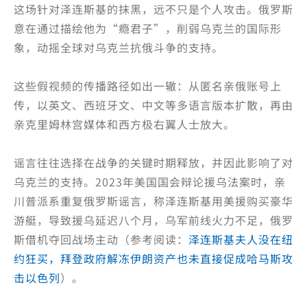
这场针对泽连斯基的抹黑，远不只是个人攻击。俄罗斯
意在通过描绘他为“瘾君子”，削弱乌克兰的国际形
象，动摇全球对乌克兰抗俄斗争的支持。
这些假视频的传播路径如出一辙：从匿名亲俄账号上
传，以英文、西班牙文、中文等多语言版本扩散，再由
亲克里姆林宫媒体和西方极右翼人士放大。
谣言往往选择在战争的关键时期释放，并因此影响了对
乌克兰的支持。2023年美国国会辩论援乌法案时，亲
川普派系重复俄罗斯谣言，称泽连斯基用美援购买豪华
游艇，导致援乌延迟八个月，乌军前线火力不足，俄罗
斯借机夺回战场主动（参考阅读：
泽连斯基夫人没在纽
约狂买，拜登政府解冻伊朗资产也未直接促成哈马斯攻
击以色列
）。