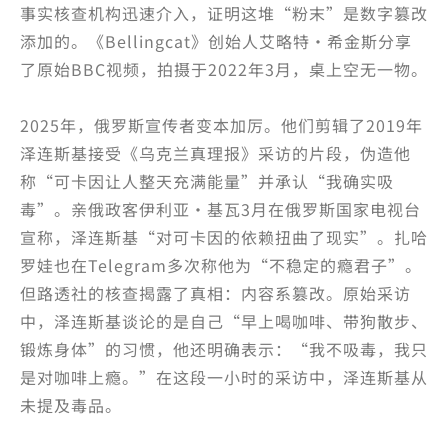
事实核查机构迅速介入，证明这堆“粉末”是数字篡改
添加的。《Bellingcat》创始人艾略特·希金斯分享
了原始BBC视频，拍摄于2022年3月，桌上空无一物。
2025年，俄罗斯宣传者变本加厉。他们剪辑了2019年
泽连斯基接受《乌克兰真理报》采访的片段，伪造他
称“可卡因让人整天充满能量”并承认“我确实吸
毒”。亲俄政客伊利亚·基瓦3月在俄罗斯国家电视台
宣称，泽连斯基“对可卡因的依赖扭曲了现实”。扎哈
罗娃也在Telegram多次称他为“不稳定的瘾君子”。
但路透社的核查揭露了真相：内容系篡改。原始采访
中，泽连斯基谈论的是自己“早上喝咖啡、带狗散步、
锻炼身体”的习惯，他还明确表示：“我不吸毒，我只
是对咖啡上瘾。”在这段一小时的采访中，泽连斯基从
未提及毒品。