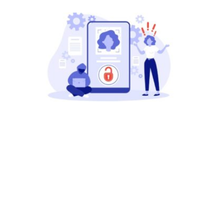
【假
加州
法封
调查
者，
查欺
将被
监狱
Read
More »