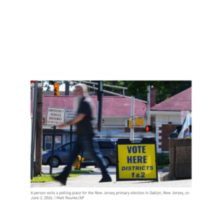
自查
指南
Read
More
»
新泽
西约
400
名非
公民
投
票，
是实
锤了
选民
欺诈
吗？
Read
More
»