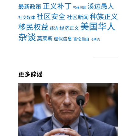
正义补丁
溪边愚人
最新政策
气候问题
社区安全
种族正义
社区新闻
社交媒体
美国华人
移民权益
经济正义
经济
杂谈
莫莱斯
虚假信息
言论自由
马斯克
更多辟谣
福奇
听证
会核
查：
第五
修正
案、
实验
室起
源，
哪些