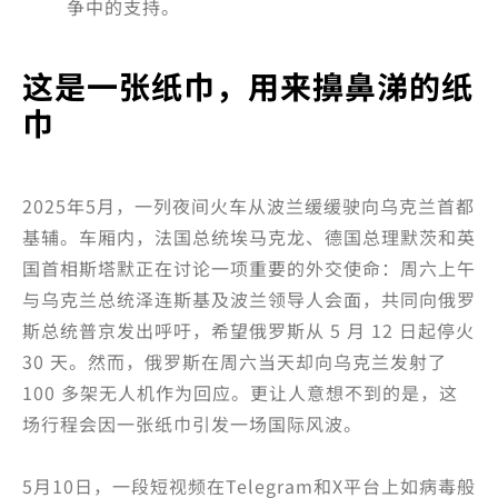
争中的支持。
这是一张纸巾，用来擤鼻涕的纸
巾
2025年5月，一列夜间火车从波兰缓缓驶向乌克兰首都
基辅。车厢内，法国总统埃马克龙、德国总理默茨和英
国首相斯塔默正在讨论一项重要的外交使命：周六上午
与乌克兰总统泽连斯基及波兰领导人会面，共同向俄罗
斯总统普京发出呼吁，希望俄罗斯从 5 月 12 日起停火
30 天。然而，俄罗斯在周六当天却向乌克兰发射了
100 多架无人机作为回应。更让人意想不到的是，这
场行程会因一张纸巾引发一场国际风波。
5月10日，一段短视频在Telegram和X平台上如病毒般