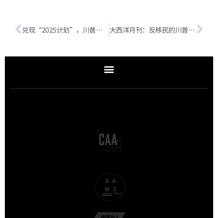
兑现“2025计划”，川普进度条达到29%
大西洋月刊：反移民的川普政府为什么要对南非白人“难民”开绿灯