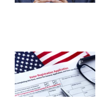
说法
有依
据？
Read
More
»
新泽
西非
公民
误注
册事
件
后，
移民
社区
需要
知道
什
么？
选民
登记