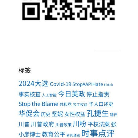
标签
2024大选
Covid-19
StopAAPIHate
tiktok
今日美政
事实核查
停止指责
人工智能
Stop the Blame
华人口述史
共和党
劳工权益
孔捷生
华促会
坚妮
女性权益
历史
嵇伟
川粉
川普政府
川普
平权法案
张
川普政策
时事点评
教育公平
小彦博士
新闻通讯