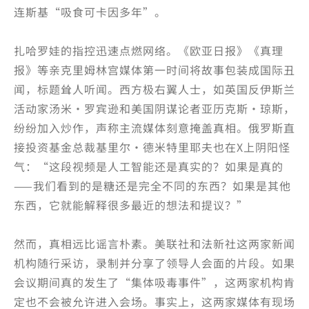
连斯基“吸食可卡因多年”。
扎哈罗娃的指控迅速点燃网络。《欧亚日报》《真理
报》等亲克里姆林宫媒体第一时间将故事包装成国际丑
闻，标题耸人听闻。西方极右翼人士，如英国反伊斯兰
活动家汤米·罗宾逊和美国阴谋论者亚历克斯·琼斯，
纷纷加入炒作，声称主流媒体刻意掩盖真相。俄罗斯直
接投资基金总裁基里尔·德米特里耶夫也在X上阴阳怪
气：“这段视频是人工智能还是真实的？如果是真的
——我们看到的是糖还是完全不同的东西？如果是其他
东西，它就能解释很多最近的想法和提议？”
然而，真相远比谣言朴素。美联社和法新社这两家新闻
机构随行采访，录制并分享了领导人会面的片段。如果
会议期间真的发生了“集体吸毒事件”，这两家机构肯
定也不会被允许进入会场。事实上，这两家媒体有现场