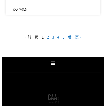
CAA 华促会
« 前一页
1
2
3
4
5
后一页 »