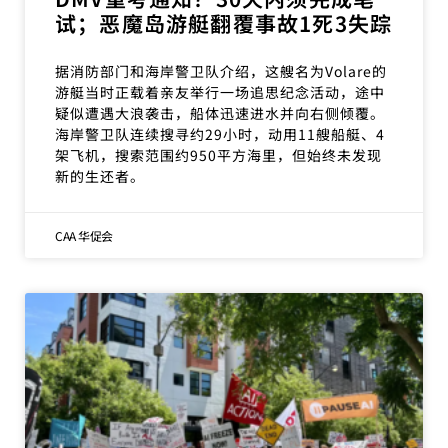
试；恶魔岛游艇翻覆事故1死3失踪
据消防部门和海岸警卫队介绍，这艘名为Volare的
游艇当时正载着亲友举行一场追思纪念活动，途中
疑似遭遇大浪袭击，船体迅速进水并向右侧倾覆。
海岸警卫队连续搜寻约29小时，动用11艘船艇、4
架飞机，搜索范围约950平方海里，但始终未发现
新的生还者。
CAA 华促会