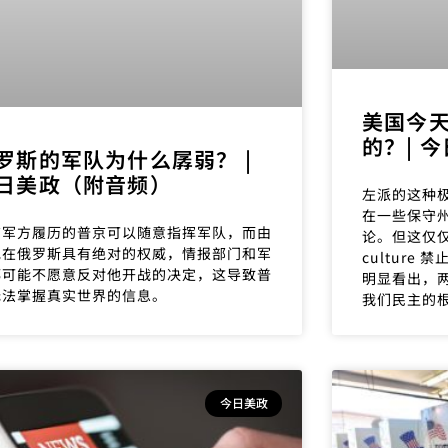
美国今
的？| 
罗斯的军队为什么孱弱？ |
日美政（附音频）
左派的这种
在一些保守
有军方履历的普京可以随意指挥军队，而由
论。但这仅仅
他在俄罗斯具有绝对的权威，情报部门和军
cultur
都可能不愿意反对他开战的决定，这导致普
明显看出，
无法掌握真实世界的信息。
我们民主的
今日美政