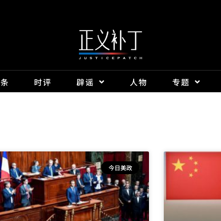
头条
时评
辟谣
人物
专题
今日美政