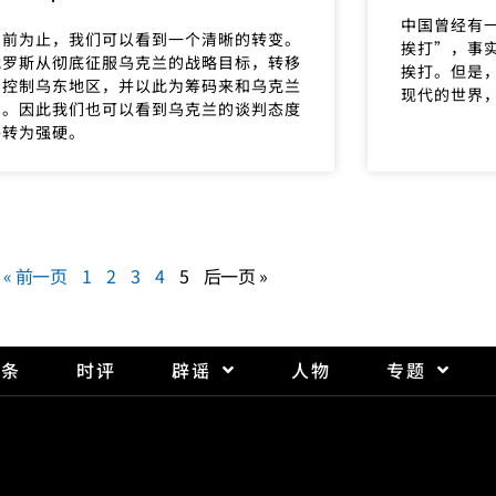
中国曾经有
目前为止，我们可以看到一个清晰的转变。
挨打”，事
俄罗斯从彻底征服乌克兰的战略目标，转移
挨打。但是
了控制乌东地区，并以此为筹码来和乌克兰
现代的世界
判。因此我们也可以看到乌克兰的谈判态度
乎转为强硬。
« 前一页
1
2
3
4
5
后一页 »
头条
时评
辟谣
人物
专题