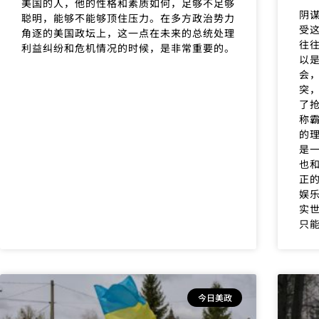
美国的人，他的性格和素质如何，足够不足够
阴
聪明，能够不能够顶住压力。在多方政治势力
受
角逐的美国政坛上，这一点在未来的总统处理
往
利益纠纷和危机情况的时候，是非常重要的。
以
会
突
了
称
的
是
也
正
娱
实
只
今日美政