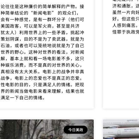
济和通胀，
谋论往往是这种廉价的简单解释的产物。接
虽然一片向好
这种简单结论的“新闻电影” 的观众们，
好。但这些
往会有一种感觉，是有一群坏分子（他们可
人感到痛苦
是美国政客，可以是军火商，甚至是共济
怪罪于执政
，犹太人）利用世界上的一些矛盾，挑起冲
，策划阴谋，目的不是为了卖武器，就是为
抢石油，或者也可以笼统地说就是为了自己
霸世界的野心。这种对世界的看法，对新闻
理解，基本上就和看一场电影差不多，这只
一种娱乐消费，而不是真的对世界的关心，
和真相没有太大关系。电影上的战争并非真
的战争，电影上的恋爱也不是真正的恋爱。
乐性电影的目的，只是满足人的情绪。把现
世界的新闻当做电影来看来理解，结果也就
能满足一下自己的情绪。
今日美政