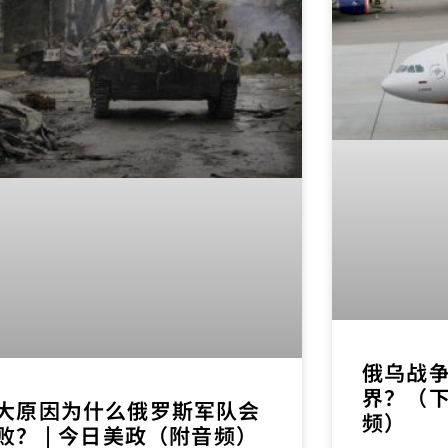
俄乌战
界？（下
大原因为什么俄罗斯军队会
频）
败？ | 今日美政（附音频）