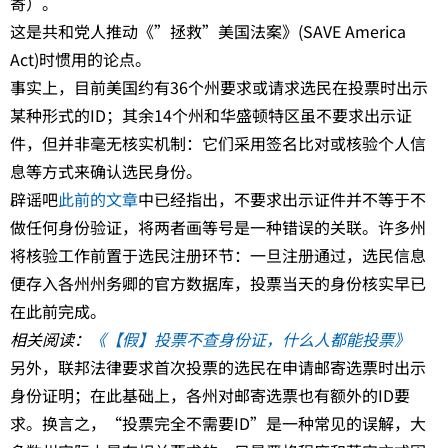
寄）。
这是共和党人推动《”拯救”美国法案》(SAVE America
Act)时惯用的论点。
事实上，目前美国约有36个州要求或请求选民在投票时出示
某种形式的ID；其余14个州和华盛顿特区虽不要求出示证
件，但并非毫无核实机制：它们采用签名比对或核验个人信
息等方式来确认选民身份。
辟谣吧
此前的文章
中已经指出，不要求出示证件并不等于不
做任何身份验证，将两者画等号是一种错误的关联。许多州
将核验工作前置于选民注册环节：一旦注册通过，选民信息
便存入各州州务卿的官方数据库，投票当天的身份核实早已
在此前完成。
相关阅读：
《【假】投票不查身份证，什么人都能投票》
另外，联邦法律要求首次投票的选民在申请邮寄选票时出示
身份证明；在此基础上，各州对邮寄选票也有额外的ID要
求。换言之，“投票完全不需要ID”是一种常见的误解，大