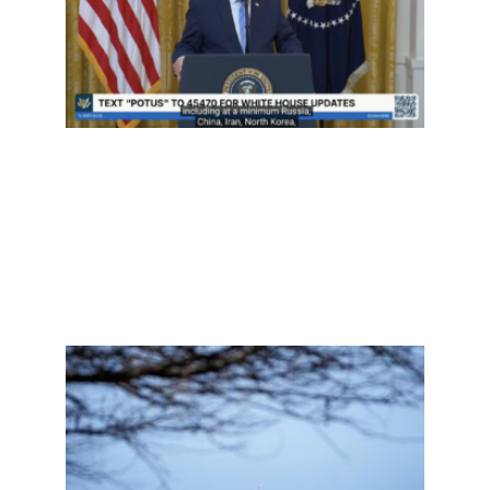
大选
弊”—
并首
控中
预？
Read
More »
人们
何更
易相
汉坦
毒
是“
一场
情”