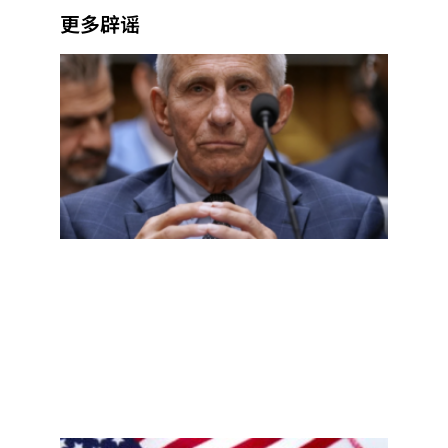
更多辟谣
福奇
听证
会核
查：
第五
修正
案、
实验
室起
源，
哪些
说法
有依
据？
Read
More
»
新泽