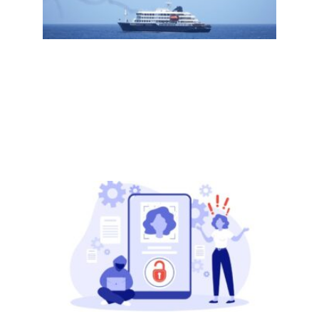
Read
More »
【假
加州
法封
调查
者，
查欺
将被
监狱
Read
More »