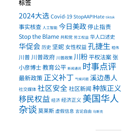
标签
2024大选
Covid-19
StopAAPIHate
tiktok
今日美政
事实核查
停止指责
人工智能
Stop the Blame
华人口述史
共和党
劳工权益
孔捷生
华促会
坚妮
女性权益
历史
嵇伟
川粉
川普政府
川普
平权法案
张
川普政策
时事点评
教育公平
小彦博士
新闻通讯
正义补丁
溪边愚人
最新政策
气候问题
社区安全
种族正义
社区新闻
社交媒体
美国华人
移民权益
经济正义
经济
杂谈
莫莱斯
虚假信息
言论自由
马斯克