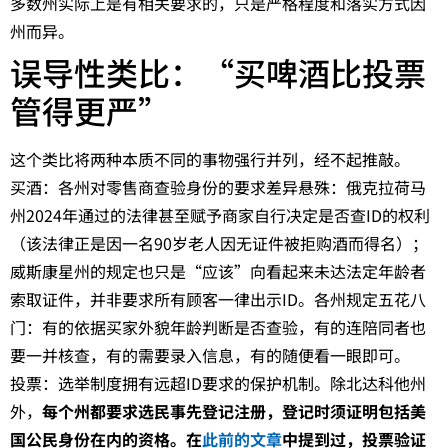
多数州实际上是有相关要求的，只是严格程度和落实方式因
州而异。
误导性类比：“买啤酒比投票
管得更严”
这个类比将两种本质不同的事物强行并列，经不起推敲。
买酒：各州对零售商查验身份的要求差异悬殊：俄克拉荷马
州2024年通过的法律甚至赋予商家自行决定是否查ID的权利
（该法律正是因一名90岁老人因无证件被拒购酒而得名）；
威斯康星州的规定也只是“应该”向看起来未达法定年龄者
索取证件，并非要求所有顾客一律出示ID。各州规定五花八
门：有的依据买家外貌年龄判断是否查验，有的连陪同者也
要一并核查，有的需要录入信息，有的随便看一眼即可。
投票：选举制度拥有远超ID要求的保护机制。除北达科他州
外，
每个州都要求选民事先登记注册，登记时须证明包括美
国公民身份在内的资格。在
此前的文章
中提到过，投票验证