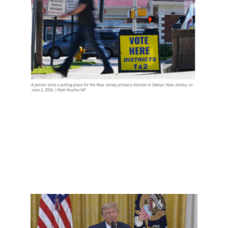
公民
投
票，
是实
锤了
选民
欺诈
吗？
Read
More
»
事实
查：
再重
提“20