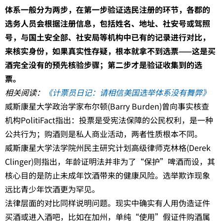
体系一般分为两步，在第一步验证选民注册的环节，各郡的
选务人员会根据注册信息，包括姓名、地址、社安号或驾照
号，与国土安全部、社安局等机构中已有的记录进行对比，
来核实身份，如果真实性存疑，根本就拿不到选票——这是买
酒完全没有的预先核验步骤；第二步才是验证收集到的选
票。
相关阅读：
《计票员日记：请相信美国选举体系没有舞弊》
威斯康星大学政治学家布尔顿(Barry Burden)曾向事实核查
机构PolitiFact指出：投票是受宪法保障的公民权利，是一种
公共行为；购酒则是私人商业活动，两者性质根本不同。
威斯康星大学法学院州民主研究计划高级律师克林格(Derek
Clinger)则指出，年龄证明法并非为了“保护”啤酒而设，其
核心目的是防止未成年饮酒带来的健康风险。选举欺诈现象
远比青少年饮酒更为罕见。
法律层面的对比同样说明问题。现实中确实有人用伪造证件
买酒或进入酒吧，比如在加州，单纯“使用”假证件购酒属