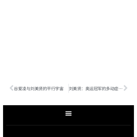
谷爱凌与刘美贤的平行宇宙
刘美贤：奥运冠军的多动症优势