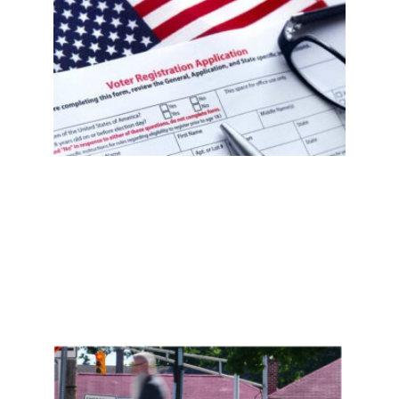
西非
公民
误注
册事
件
后，
移民
社区
需要
知道
什
么？
选民
登记
自查
指南
Read
More
»
新泽
西约
400
名非