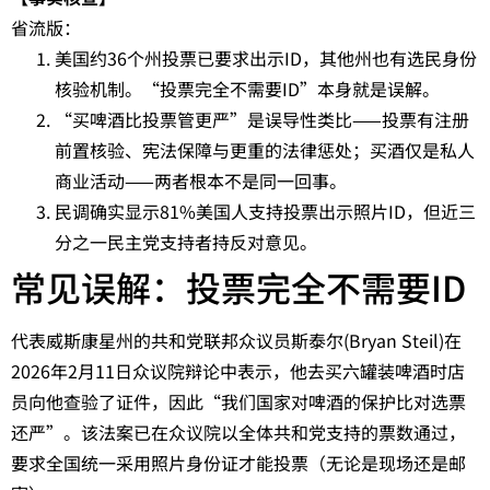
省流版：
美国约36个州投票已要求出示ID，其他州也有选民身份
核验机制。“投票完全不需要ID”本身就是误解。
“买啤酒比投票管更严”是误导性类比——投票有注册
前置核验、宪法保障与更重的法律惩处；买酒仅是私人
商业活动——两者根本不是同一回事。
民调确实显示81%美国人支持投票出示照片ID，但近三
分之一民主党支持者持反对意见。
常见误解：投票完全不需要ID
代表威斯康星州的共和党联邦众议员斯泰尔(Bryan Steil)在
2026年2月11日众议院辩论中表示，他去买六罐装啤酒时店
员向他查验了证件，因此“我们国家对啤酒的保护比对选票
还严”。该法案已在众议院以全体共和党支持的票数通过，
要求全国统一采用照片身份证才能投票（无论是现场还是邮