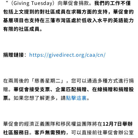
“（Giving Tuesday）向華促會捐款。
我們的工作不僅
包括上文提到的對社區成員在求職方面的支持，華促會的
基層項目也支持在三藩市灣區處於低收入水平的英語能力
有限的社區成員。
捐贈鏈接
：
https://givedirect.org/caa/cn/
在兩周後的「慈善星期二」，您可以通過多種方式進行捐
贈。
華促會接受支票、企業匹配捐贈、在線捐贈和捐贈股
票。
如果您想了解更多，請
點擊這裏
。
華促會的經濟正義團隊和移民權益團隊將在
12月7日舉辦
社區服務日
。
客戶無需預約
，可以直接前往華促會辦公室