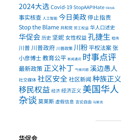
2024大选
Covid-19
StopAAPIHate
tiktok
今日美政
事实核查
停止指责
人工智能
Stop the Blame
华人口述史
共和党
劳工权益
孔捷生
华促会
坚妮
女性权益
历史
嵇伟
川粉
川普政府
川普
平权法案
张
川普政策
时事点评
教育公平
小彦博士
新闻通讯
正义补丁
溪边愚人
最新政策
气候问题
社区安全
种族正义
社区新闻
社交媒体
美国华人
移民权益
经济正义
经济
杂谈
莫莱斯
虚假信息
言论自由
马斯克
华促会