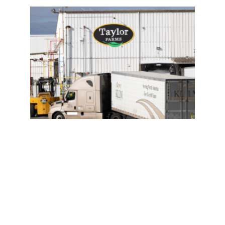
旧金
山更
多家
庭可
获托
育补
贴；
加州
家庭
宽带
折扣
计
划；
川普
冻结
加州
逾8
亿医
疗补
助资
金；
新一
轮寄
生虫
疫情
仍在
溯源