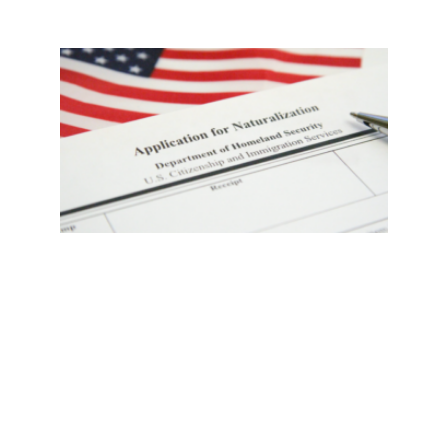
提
醒：
入籍
要趁
早！
拟定
新政
下申
请费
大幅
提
高、
考试
趋
严；
附：
社区
资源
Read
More
»