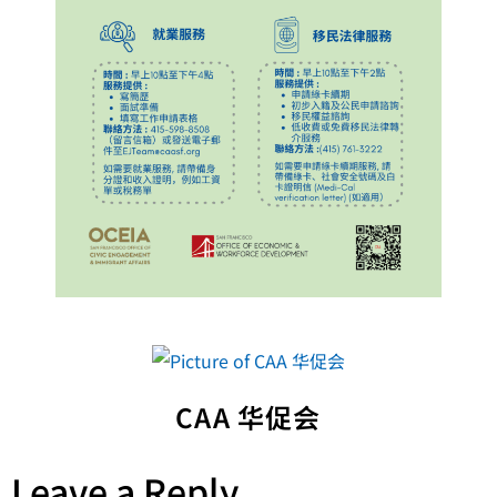
CAA 华促会
Leave a Reply