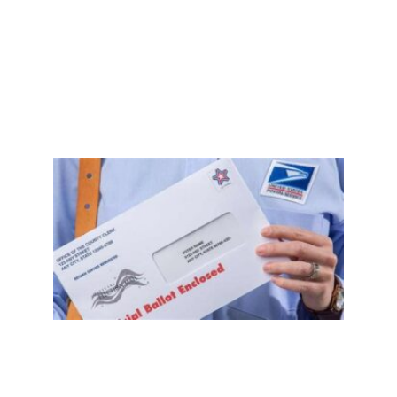
调食
品援
助
Read
More
»
加州
初选
近15
万邮
寄选
票被
拒，
一文
看懂
如何
避免
邮寄
选票
失效
Read
More