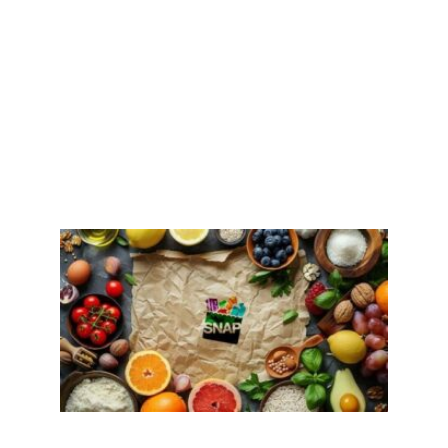
例，
近期
两起
火灾
情况
更新
Read
More
»
联邦
改革
下超
过
400
万人
失去
粮食
券，
旧金
山成
立新
办公
室协