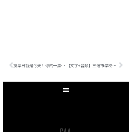
Read
More
»
投票日就是今天！你的一票至關重要
【文字+音頻】三藩市學校派位機製將變更，社區會議需家長助力