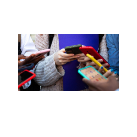
»
即将
的
SFUS
学生
健康
裔研
程与
安全
议
Read
More »