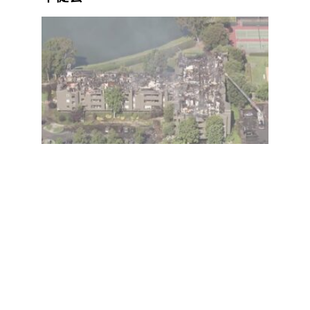
湾区
本周
要
闻：
AI财
富推
高房
价，
华埠
图书
馆将
翻
修、
旧金
山音
乐节
交通
提
醒、
圣克
拉拉
县发
现两
起西
尼罗
河病
毒病