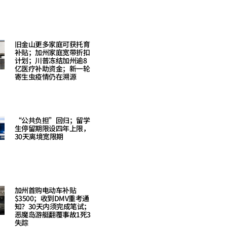
Read More »
旧金山更多家庭可获托育
补贴；加州家庭宽带折扣
计划；川普冻结加州逾8
亿医疗补助资金；新一轮
寄生虫疫情仍在溯源
Read More »
“公共负担”回归；留学
生停留期限设四年上限，
30天离境宽限期
Read More »
加州首购电动车补贴
$3500；收到DMV重考通
知？30天内须完成笔试；
恶魔岛游艇翻覆事故1死3
失踪