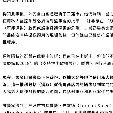
得知此事後，公民自由團體起訴了三藩市。他們聲稱，警方
使用私人監控系統必須得到監事會的批準——除非存在 “緊
（可能導致）致死或嚴重身體傷害的危險”。警察局長比爾·斯
門最終沒有將攝像頭用於現場監控，但他說自己相信抗議
批程序。
倡導隱私的群體在此案中敗訴；目前已在上訴中。但這並不
國慶節和2019年的（支持性少數權益的）驕傲大遊行時
現在，舊金山警察局正在遊說，
以擴大允許他們使用私人
況，這一權利包括（獲取）從街角商店內的攝像頭到家門
大幅擴大這種監視的能力範圍，包括對重罪和輕罪案件的
該提案得到了三藩市市長倫敦·布雷德（London Bre
（Brooke Jenkins）的支持。而且，參事會的規則