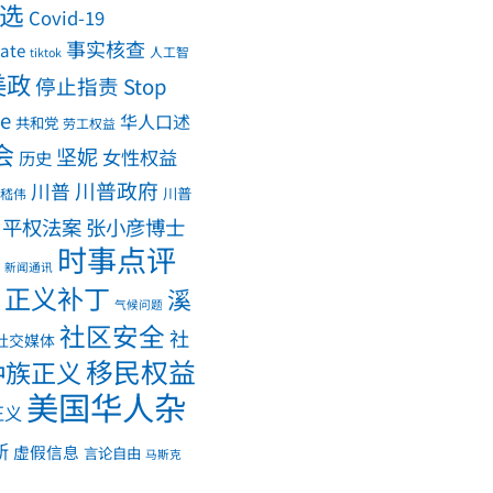
大选
Covid-19
事实核查
ate
人工智
tiktok
美政
停止指责 Stop
me
华人口述
共和党
劳工权益
会
坚妮
女性权益
历史
川普政府
川普
川普
嵇伟
平权法案
张小彦博士
时事点评
新闻通讯
正义补丁
溪
气候问题
社区安全
社
社交媒体
移民权益
种族正义
美国华人杂
正义
斯
虚假信息
言论自由
马斯克