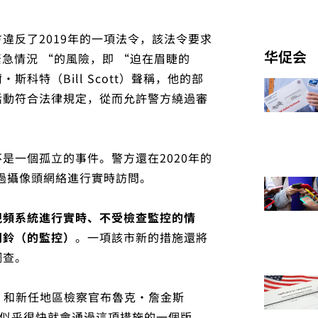
違反了2019年的一項法令，該法令要求
华促会
急情況 “的風險，即 “迫在眉睫的
科特（Bill Scott）聲稱，他的部
活動符合法律規定，從而允許警方繞過審
是一個孤立的事件。警方還在2020年的
通過攝像頭網絡進行實時訪問。
視頻系統進行實時、不受檢查監控的情
門鈴（的監控）
。一項該市新的措施還將
調查。
ed）和新任地區檢察官布魯克·詹金斯
委員會似乎很快就會通過這項措施的一個版