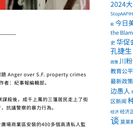
2024
StopAAPIH
今日
能
the Bla
华促
史
孔捷生
川粉
政策
教育公平
ver S.F. property crimes
最新政策
hts，原文作者：紀事報編輯部。
边愚人
）被警察謀殺後，成千上萬的三藩居民走上了街
区新闻
行，抗議警察的暴力行為。
经济
经济
谈
莫莱
廣場商業區安裝的400多個高清私人監