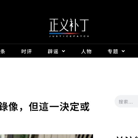
头条
时评
辟谣
人物
专题
錄像，但這一決定或