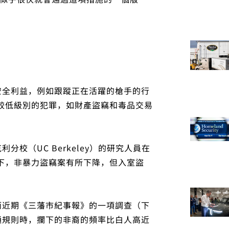
安全利益，例如跟蹤正在活躍的槍手的行
對較低級別的犯罪，如財產盜竊和毒品交易
校（UC Berkeley）的研究人員在
況下，非暴力盜竊案有所下降，但入室盜
而近期《三藩市紀事報》的一項調查（下
通規則時，攔下的非裔的頻率比白人高近