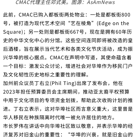
CMAC代理主任邓式美。图源：AsAmNews
此前，CMAC已购入都板街两处物业：一处是都板街800
号，被打造为现代艺术空间“艺在棱角”(Edge on the
Square)；另一处则是都板街667号，现在是拥有60年历
史的中华文化中心的分馆。这些空间连同即将被改造的皇
后酒楼，旨在展示当代艺术和各类文化节庆活动，成为振
兴华埠的核心据点。CMAC在声明中写道，其使命蕴含着
一个目标：激发公众讨论，增进社会对华埠作为移民门户
及文化韧性历史地标之重要性的理解。
加州前众议员丁右立(Phil Ting)出席了发布会，他在
2023年担任预算委员会主席期间，推动亚太裔平权预算
中用于文化项目的专项资金划拨，帮助此次收购计划的推
进。丁右立表示，这对华埠社区而言意义重大，这里曾是
华人移民在种族隔离时代唯一被允许居住的地方。
市长罗伟在讲话中向华埠社区致以敬意，并表示华埠的经
济复苏对旧金山的重要性：“华埠的兴衰，就是旧金山的