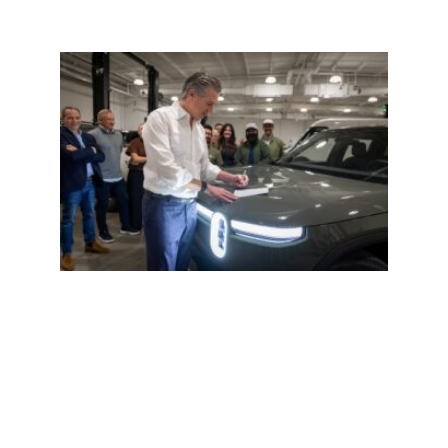
加州
购电
车补
$350
收到
DMV
考通
知？3
天内
完成
试；
魔岛
艇翻
事故1
3失踪
Read
More »