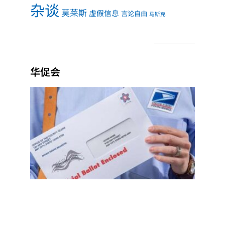
杂谈
莫莱斯
虚假信息
言论自由
马斯克
华促会
加州
初选
近15
万邮
寄选
票被
拒，
一文
看懂
如何
避免
邮寄
选票
失效
Read
More