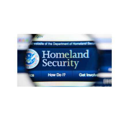
Read
More
»
“公
负
担”
归；
学生
留期
设四
上限
30天
离境
限期
Read
More »