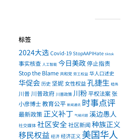
标签
2024大选
Covid-19
StopAAPIHate
tiktok
今日美政
事实核查
停止指责
人工智能
Stop the Blame
华人口述史
共和党
劳工权益
孔捷生
华促会
坚妮
女性权益
历史
嵇伟
川粉
川普政府
川普
平权法案
张
川普政策
时事点评
教育公平
小彦博士
新闻通讯
正义补丁
溪边愚人
最新政策
气候问题
社区安全
种族正义
社区新闻
社交媒体
美国华人
移民权益
经济正义
经济