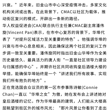
兴衰。”近年来，旧金山市中心深受疫情冲击，多家文化
机构关闭或出售。在此背景下，CMAC以社区为载体，推
动街区复兴的模式，开辟出一条新的路径。
华人权益促进会(CAA)联合执行主任兼CMAC副主席潘伟
旋(Vincent Pan)表示，在市中心复苏的背景下，华埠代
表了“对提升区域活力至关重要的特色”。他强调华埠的
兴衰与市中心息息相关，因此确保这两个社区的复兴工作
步调一致至关重要。潘伟旋同时指出旧金山华埠作为全美
历史最悠久、最具活力的唐人街“一直是社区领导力建设
与归属感的中心”，并期许社区共同收购皇后酒楼大楼的
举措，能确保华埠始终是一个“讲述我们所有故事、实现
我们所有抱负的地方”。
正在竞选国会众议员的第一区市参事陈诗敏(Connie
Chan)一直以“华埠之女”为傲，她在发布会上讲述她对
皇后酒楼的记忆，作为华埠最高的建筑，人们能从大楼高
层眺望到街区外的城市风光：“那片风景让你看到了走出