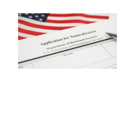
提
醒：
入籍
要趁
早！
拟定
新政
下申
请费
大幅
提
高、
考试
趋
严；
附：
社区
资源
Read
More
»