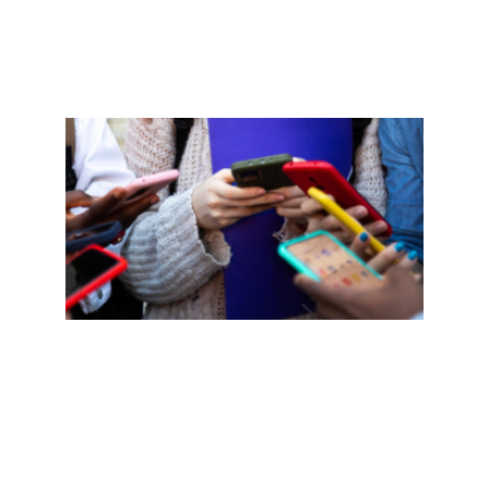
»
即将
的
SFUS
学生
健康
裔研
程与
安全
议
Read
More »