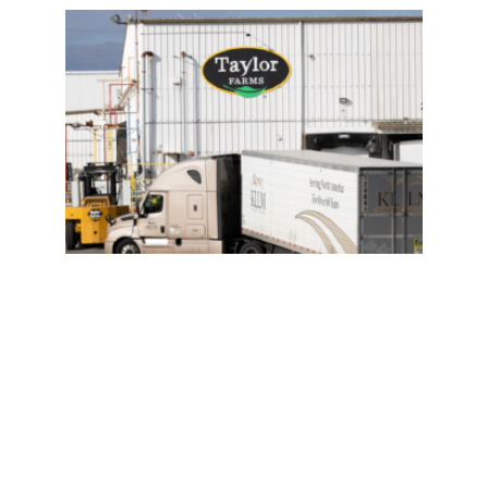
旧金
山更
多家
庭可
获托
育补
贴；
加州
家庭
宽带
折扣
计
划；
川普
冻结
加州
逾8
亿医
疗补
助资
金；
新一
轮寄
生虫
疫情
仍在
溯源