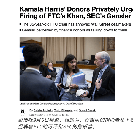
彭博社9月6日报道，标题为：贺锦丽的捐助者私下
促解雇FTC的可汗和SEC的詹斯勒。