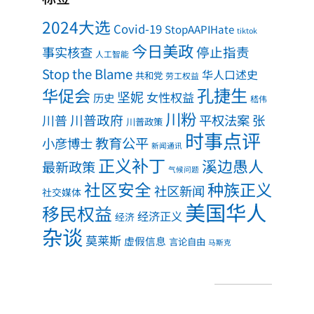
2024大选
Covid-19
StopAAPIHate
tiktok
今日美政
事实核查
停止指责
人工智能
Stop the Blame
华人口述史
共和党
劳工权益
孔捷生
华促会
坚妮
女性权益
历史
嵇伟
川粉
川普政府
川普
平权法案
张
川普政策
时事点评
教育公平
小彦博士
新闻通讯
正义补丁
溪边愚人
最新政策
气候问题
社区安全
种族正义
社区新闻
社交媒体
美国华人
移民权益
经济正义
经济
杂谈
莫莱斯
虚假信息
言论自由
马斯克