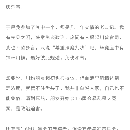
庆乐事。
于是我参加了其中一个，都是几十年交情的老友记。我
有先见之明，决意免谈政治，席间有人提起川普官司，
我也不欲多言，只说“尊重法庭判决”吧。毕竟座中有
铁杆川粉，最好彼此规避，免伤和气。
却要说，川粉朋友起初也很得体，但血液里酒精达到一
定浓度，就管不住舌头了，我并非单说人家，自己也不
能免俗。酒酣耳热，朋友开始谈1.6国会暴乱是大冤
案，是政治迫害。
朋友是1.6挺川集会的参与者，但没有参与冲击国会。