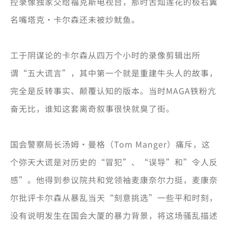
控录像独家交给福克斯电视台，那时舌灿莲花的极右翼
名嘴塔克·卡尔森还未被炒鱿鱼。
工于阴谋论的卡尔森从四万个小时的录像剪辑出所
谓“五大谎言”，其中第一个就是重建牛头人的故事，
完全是反转事实、颠覆认知的版本。当时MAGA铁粉亢
奋无比，谁知这套离奇叙事很快就臭了街。
国会警察局长汤姆·曼格（Tom Manger）痛斥，这
个弥天大谎是对历史的“冒犯”、“误导”和”令人反
感”。他得到参议院共和党领袖麦康奈尔力挺，麦康奈
尔批评卡尔森从暴乱当天“刻意挑选”一些平和时刻，
没有说明发生在国会大厦的暴力背景，将这场骚乱描述