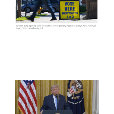
锤了
选民
欺诈
吗？
Read
More
»
事实
查：
再重
提“20
大选
弊”—
并首
控中