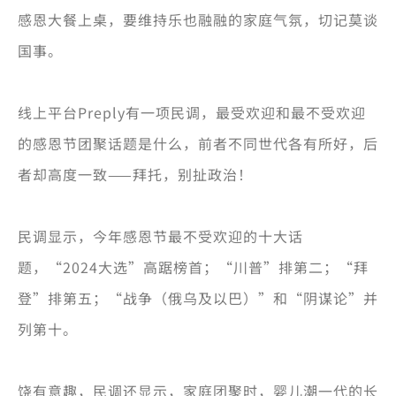
感恩大餐上桌，要维持乐也融融的家庭气氛，切记莫谈
国事。
线上平台Preply有一项民调，最受欢迎和最不受欢迎
的感恩节团聚话题是什么，前者不同世代各有所好，后
者却高度一致——拜托，别扯政治！
民调显示，今年感恩节最不受欢迎的十大话
题，“2024大选”高踞榜首；“川普”排第二；“拜
登”排第五；“战争（俄乌及以巴）”和“阴谋论”并
列第十。
饶有意趣，民调还显示，家庭团聚时，婴儿潮一代的长