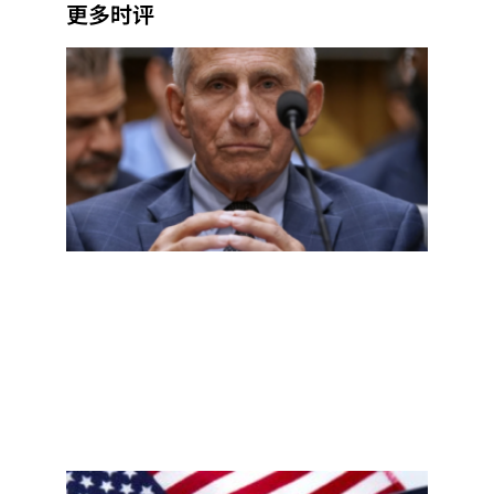
更多时评
福奇
听证
会核
查：
第五
修正
案、
实验
室起
源，
哪些
说法
有依
据？
Read
More
»
新泽