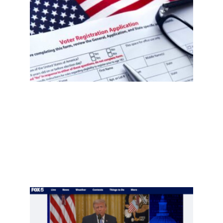
西非
公民
误注
册事
件
后，
移民
社区
需要
知道
什
么？
选民
登记
自查
指南
Read
More
»
项庄
舞
剑，
川普