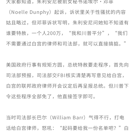
大家都知道，朱利安尼被前女秘书诺埃尔·邓菲
（Noelle Dunphy）起诉，诉状里关于性骚扰的内容
姑且略过，但邓菲诉状写明，朱利安尼问她知不知道有
谁要特赦，一个人200万，“我和川普平分”，“我们
不需要通过白宫的律师和司法部，就可以直接搞掂。”
美国政府行事有规矩方圆，总统特赦要走程序，首先向
司法部预报，司法部交FBI核实清楚再写意见给白宫，
白宫的联邦政府律师开会议定后再呈报总统。但川普下
令这些程序全部免了，他直接签字即可。
当时司法部长巴尔（William Barr）气得不行，打电
话给白宫律师，怒吼：“起码要给我一份名单吧？”白