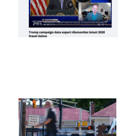
意在
推翻
中期
选举
Read
More
»
新泽
西约
400
名非
公民
投
票，
是实