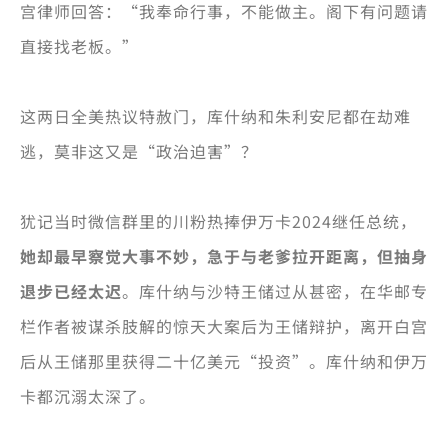
宫律师回答：“我奉命行事，不能做主。阁下有问题请
直接找老板。”
这两日全美热议特赦门，库什纳和朱利安尼都在劫难
逃，莫非这又是“政治迫害”？
犹记当时微信群里的川粉热捧伊万卡2024继任总统，
她却最早察觉大事不妙，急于与老爹拉开距离，但抽身
退步已经太迟
。库什纳与沙特王储过从甚密，在华邮专
栏作者被谋杀肢解的惊天大案后为王储辩护，离开白宫
后从王储那里获得二十亿美元“投资”。库什纳和伊万
卡都沉溺太深了。