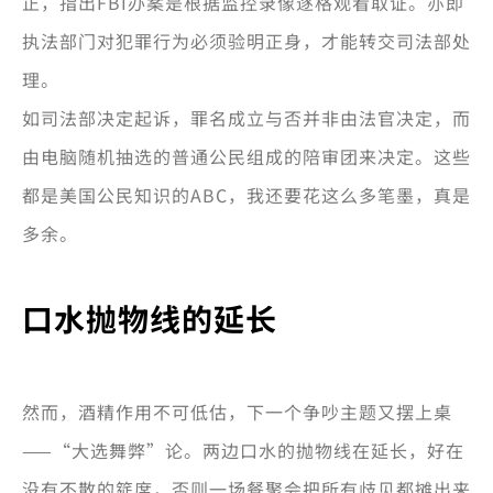
正，指出FBI办案是根据监控录像逐格观看取证。亦即
执法部门对犯罪行为必须验明正身，才能转交司法部处
理。
如司法部决定起诉，罪名成立与否并非由法官决定，而
由电脑随机抽选的普通公民组成的陪审团来决定。这些
都是美国公民知识的ABC，我还要花这么多笔墨，真是
多余。
口水抛物线的延长
然而，酒精作用不可低估，下一个争吵主题又摆上桌
——“大选舞弊”论。两边口水的抛物线在延长，好在
没有不散的筵席，否则一场餐聚会把所有歧见都摊出来