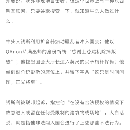
却要说，我亦非现场目击者，但这个世界上有一种东西
叫互联网，只要谷歌搜索一下，就知道牛头人做过什
么。
牛头人钱斯利用扩音器煽动骚乱者冲入国会；他以
QAnon萨满巫师的身份祈祷“感谢上苍赐机除掉叛
徒”；他拔起国会大厅长达六英尺的尖矛旗杆挥舞；他
坐到副总统彭斯的席位上，并留下字条“这只是时间问
题，正义将至”。
钱斯利被联邦起诉，指控他“在没有合法授权的情况下
故意进入或留在任何受限制的建筑物或场地”，大白话
说，就是指他非法闯入国会进行了上述那些不法行为。