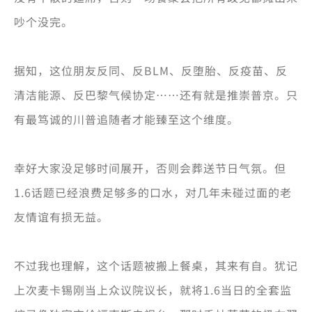
吵个没完。
据知，这位朋友反同、反BLM、反堕胎、反疫苗、反
清洁能源、反巴黎气候协定……还有就是推崇普京。只
有最笃诚的川普追随者才能臻至这个维度。
幸好大家没足够时间展开，否则会葬送节日气氛。但
1.6话题已经浪费足够多的口水，对几年未碰过面的老
友情谊有损无益。
不过我也理解，这个话题被搬上餐桌，其来有自。犹记
上次麦卡锡刚当上众议院议长，就将1.6当日的全套监