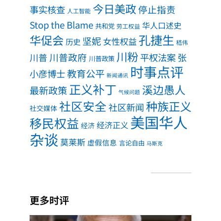
今日美政
事实核查
停止指责
人工智能
Stop the Blame
华人口述史
共和党
劳工权益
孔捷生
华促会
坚妮
女性权益
历史
嵇伟
川粉
川普政府
川普
平权法案
张
川普政策
时事点评
教育公平
小彦博士
新闻通讯
正义补丁
溪边愚人
最新政策
气候问题
社区安全
种族正义
社区新闻
社交媒体
美国华人
移民权益
经济正义
经济
杂谈
莫莱斯
虚假信息
言论自由
马斯克
更多时评
福奇