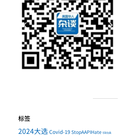
标签
2024大选
Covid-19
StopAAPIHate
tiktok