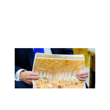
More »
二百
五，
誓言
重返
的镀
金时
代掉
漆了
Read
More
»