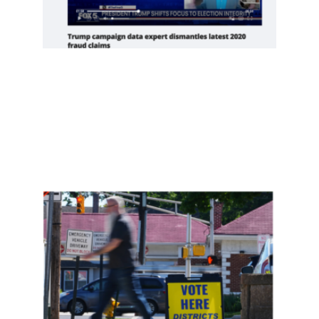
Read
More
»
新泽
西约
400
名非
公民
投
票，
是实
锤了
选民
欺诈