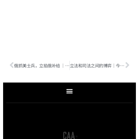
俄抓美士兵，立掐俄补给 ｜今日美政（附音频）
立法和司法之间的博弈｜今日美政（附音频）