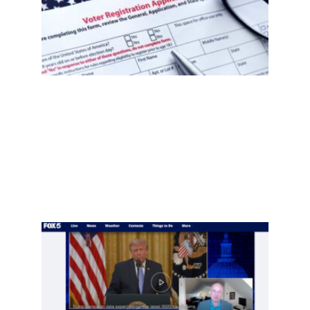
件
后，
移民
社区
需要
知道
什
么？
选民
登记
自查
指南
Read
More
»
项庄
舞
剑，
川普
意在
推翻
中期
选举