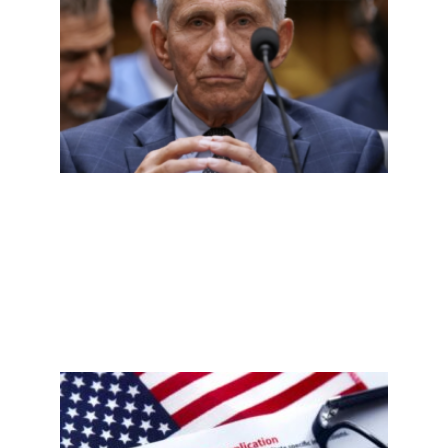
听证
会核
查：
第五
修正
案、
实验
室起
源，
哪些
说法
有依
据？
Read
More
»
新泽
西非
公民
误注
册事