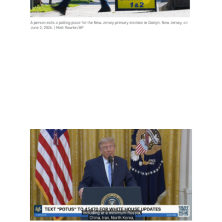
吗？
Read
More
»
事实
查：
再重
提“20
大选
弊”—
并首
控中
预？
Read