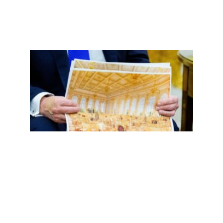
二百
五，
誓言
重返
的镀
金时
代掉
漆了
Read
More
»