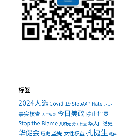
标签
2024大选
Covid-19
StopAAPIHate
tiktok
今日美政
事实核查
停止指责
人工智能
Stop the Blame
华人口述史
共和党
劳工权益
孔捷生
华促会
坚妮
女性权益
历史
嵇伟