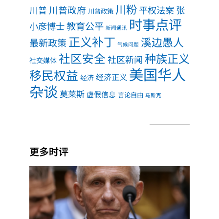
川粉
川普政府
川普
平权法案
张
川普政策
时事点评
教育公平
小彦博士
新闻通讯
正义补丁
溪边愚人
最新政策
气候问题
社区安全
种族正义
社区新闻
社交媒体
美国华人
移民权益
经济正义
经济
杂谈
莫莱斯
虚假信息
言论自由
马斯克
更多时评
福奇
听证
会核
查：
第五
修正
案、