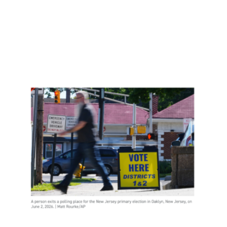
新泽
西约
400
名非
公民
投
票，
是实
锤了
选民
欺诈
吗？
Read
More
»