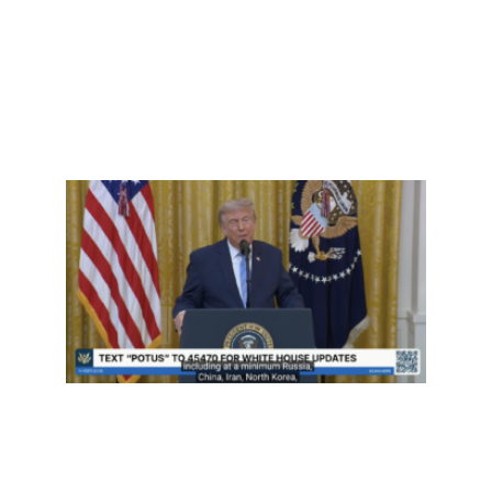
事实
查：
再重
提“20
大选
弊”—
并首
控中
预？
Read
More »