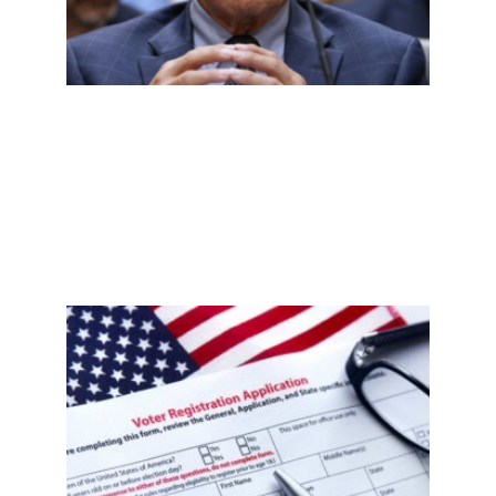
实验
室起
源，
哪些
说法
有依
据？
Read
More
»
新泽
西非
公民
误注
册事
件
后，
移民
社区
需要
知道