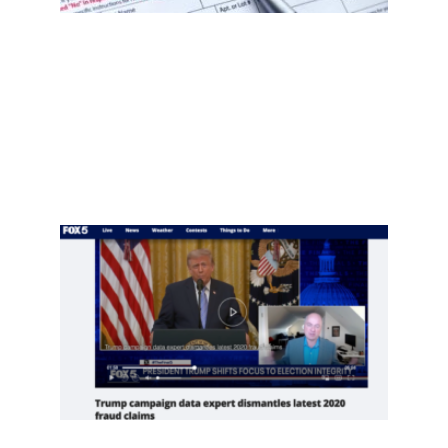
什
么？
选民
登记
自查
指南
Read
More
»
项庄
舞
剑，
川普
意在
推翻
中期
选举
Read
More
»