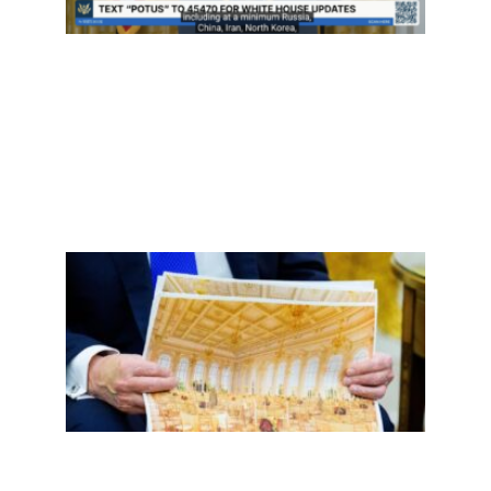
Read
More »
二百
五，
誓言
重返
的镀
金时
代掉
漆了
Read
More
»