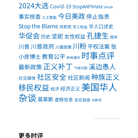
2024大选
Covid-19
StopAAPIHate
tiktok
今日美政
事实核查
停止指责
人工智能
Stop the Blame
华人口述史
共和党
劳工权益
孔捷生
华促会
坚妮
女性权益
历史
嵇伟
川粉
川普政府
川普
平权法案
张
川普政策
时事点评
教育公平
小彦博士
新闻通讯
正义补丁
溪边愚人
最新政策
气候问题
社区安全
种族正义
社区新闻
社交媒体
美国华人
移民权益
经济正义
经济
杂谈
莫莱斯
虚假信息
言论自由
马斯克
更多时评