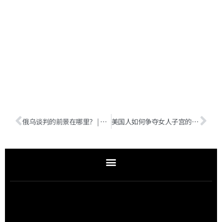
俄乌谈判的前景在哪里？ | 今日美政（附音频）
美国人如何争夺女人子宫的控制权？