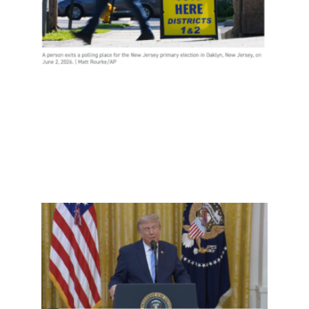
选民
欺诈
吗？
Read
More
»
事实
查：
再重
提“20
大选
弊”—
并首
控中
预？