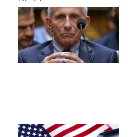
福奇
听证
会核
查：
第五
修正
案、
实验
室起
源，
哪些
说法
有依
据？
Read
More
»
新泽
西非
公民