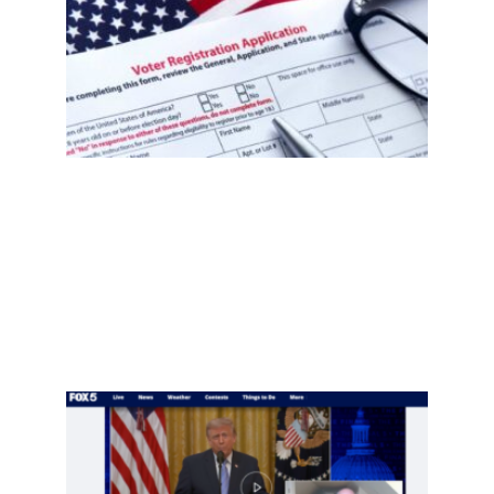
误注
册事
件
后，
移民
社区
需要
知道
什
么？
选民
登记
自查
指南
Read
More
»
项庄
舞
剑，
川普
意在
推翻