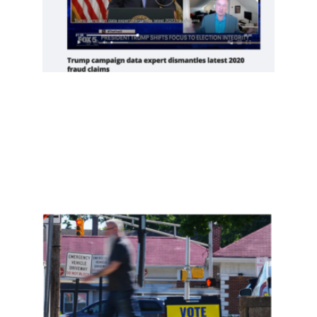
中期
选举
Read
More
»
新泽
西约
400
名非
公民
投
票，
是实
锤了