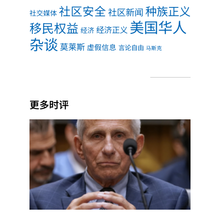
社区安全
种族正义
社区新闻
社交媒体
美国华人
移民权益
经济正义
经济
杂谈
莫莱斯
虚假信息
言论自由
马斯克
更多时评
福奇
听证
会核
查：
第五
修正
案、
实验
室起
源，
哪些
说法
有依