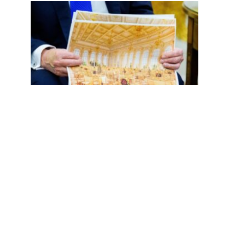
二百
五，
誓言
重返
的镀
金时
代掉
漆了
Read
More
»