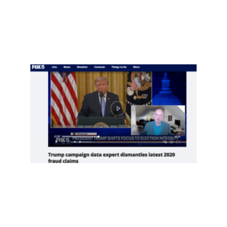
Read
More
»
项庄
舞
剑，
川普
意在
推翻
中期
选举
Read
More
»