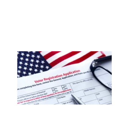
据？
Read
More
»
新泽
西非
公民
误注
册事
件
后，
移民
社区
需要
知道
什
么？
选民
登记
自查
指南