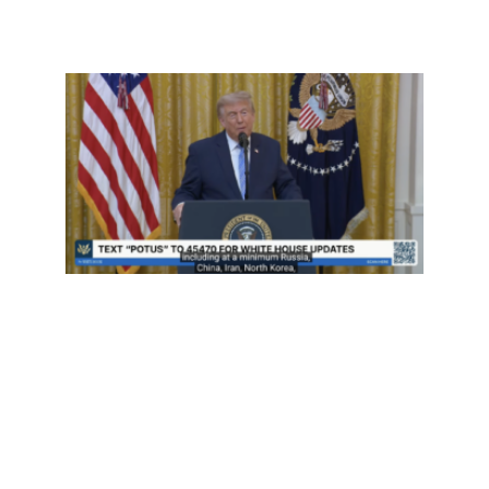
事实
查：
再重
提“20
大选
弊”—
并首
控中
预？
Read
More »