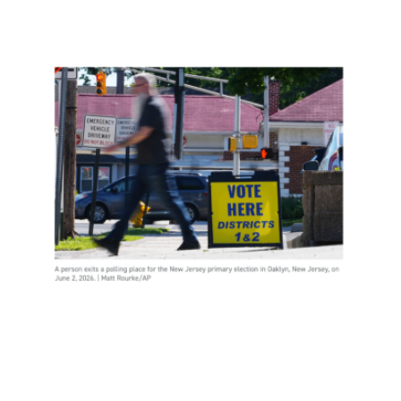
新泽
西约
400
名非
公民
投
票，
是实
锤了
选民
欺诈
吗？
Read
More
»