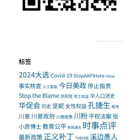
标签
2024大选
Covid-19
StopAAPIHate
tiktok
今日美政
事实核查
停止指责
人工智能
Stop the Blame
华人口述史
共和党
劳工权益
孔捷生
华促会
坚妮
女性权益
历史
嵇伟
川粉
川普政府
川普
平权法案
张
川普政策
时事点评
教育公平
小彦博士
新闻通讯
正义补丁
溪边愚人
最新政策
气候问题