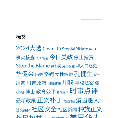
标签
2024大选
Covid-19
StopAAPIHate
tiktok
今日美政
事实核查
停止指责
人工智能
Stop the Blame
华人口述史
共和党
劳工权益
孔捷生
华促会
坚妮
女性权益
历史
嵇伟
川粉
川普政府
川普
平权法案
张
川普政策
时事点评
教育公平
小彦博士
新闻通讯
正义补丁
溪边愚人
最新政策
气候问题
社区安全
种族正义
社区新闻
社交媒体
美国华人
移民权益