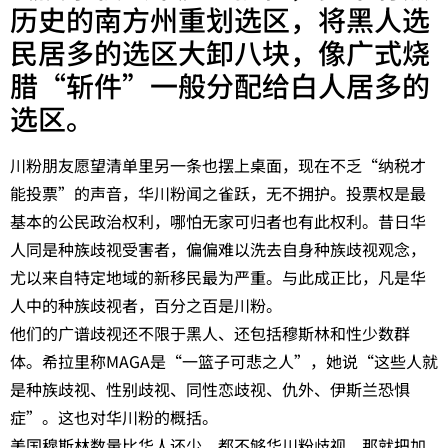
历史的南方州重划选区，将黑人选
民居多的选区大卸八块，像广式烧
腊“斩件”一般分配给白人居多的
选区。
川粉朋友愿望清单里另一条也摆上桌面，现在不乏“纳税才
能投票”的声音，华川粉闻之雀跃，无不拥护。投票权是最
基本的公民政治权利，哪怕无家可归者也有此权利。昔日华
人同是种族歧视受害者，偏偏难以洗去自身种族歧视观念，
尤以来自特定地域的新移民最为严重。与此成正比，凡是华
人中的种族歧视者，百分之百是川粉。
他们的广谱歧视还不限于黑人、还包括穆斯林和性少数群
体。希拉里称MAGA是“一篮子可悲之人”，她说“这些人就
是种族歧视、性别歧视、同性恋歧视、仇外、伊斯兰恐惧
症”。这也对华川粉的概括。
美国穆斯林数量比华人还少，都不够华川粉歧视，那就把加