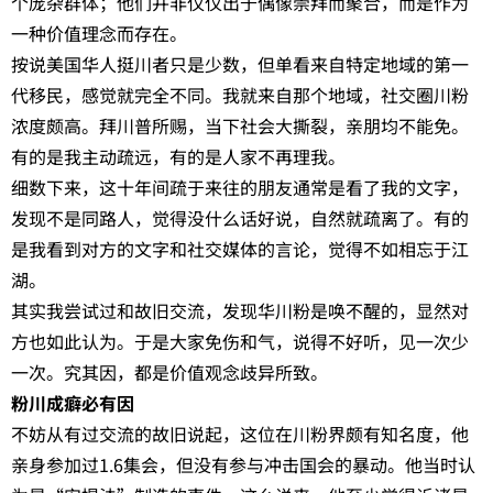
个庞杂群体；他们并非仅仅出于偶像崇拜而聚合，而是作为
一种价值理念而存在。
按说美国华人挺川者只是少数，但单看来自特定地域的第一
代移民，感觉就完全不同。我就来自那个地域，社交圈川粉
浓度颇高。拜川普所赐，当下社会大撕裂，亲朋均不能免。
有的是我主动疏远，有的是人家不再理我。
细数下来，这十年间疏于来往的朋友通常是看了我的文字，
发现不是同路人，觉得没什么话好说，自然就疏离了。有的
是我看到对方的文字和社交媒体的言论，觉得不如相忘于江
湖。
其实我尝试过和故旧交流，发现华川粉是唤不醒的，显然对
方也如此认为。于是大家免伤和气，说得不好听，见一次少
一次。究其因，都是价值观念歧异所致。
粉川成癖必有因
不妨从有过交流的故旧说起，这位在川粉界颇有知名度，他
亲身参加过1.6集会，但没有参与冲击国会的暴动。他当时认