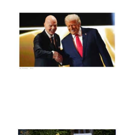
全世
界都
为美
国队
输球
喝
彩，
包括
美国
人
Read
More
»
ICE