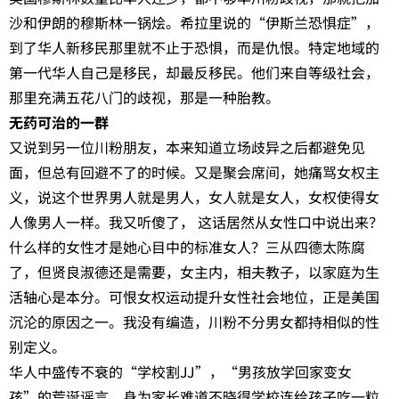
沙和伊朗的穆斯林一锅烩。希拉里说的“伊斯兰恐惧症”，
到了华人新移民那里就不止于恐惧，而是仇恨。特定地域的
第一代华人自己是移民，却最反移民。他们来自等级社会，
那里充满五花八门的歧视，那是一种胎教。
无药可治的一群
又说到另一位川粉朋友，本来知道立场歧异之后都避免见
面，但总有回避不了的时候。又是聚会席间，她痛骂女权主
义，说这个世界男人就是男人，女人就是女人，女权使得女
人像男人一样。我又听傻了， 这话居然从女性口中说出来？
什么样的女性才是她心目中的标准女人？三从四德太陈腐
了，但贤良淑德还是需要，女主内，相夫教子，以家庭为生
活轴心是本分。可恨女权运动提升女性社会地位，正是美国
沉沦的原因之一。我没有编造，川粉不分男女都持相似的性
别定义。
华人中盛传不衰的“学校割JJ”，“男孩放学回家变女
孩”的荒诞谣言。身为家长难道不晓得学校连给孩子吃一粒