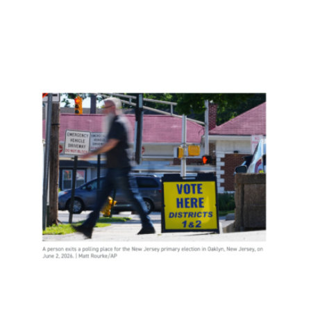
新泽
西约
400
名非
公民
投
票，
是实
锤了
选民
欺诈
吗？
Read
More
»