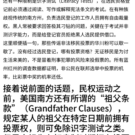
还有一种限制是识字测试（Literacy Tests），在选民资格登
记前必须通过阅读、写作或解释宪法条文的考试。在有种族
歧视传统的南方州，负责选民登记的工作人员拥有自由裁量
权。黑人常被要求回答极其刁钻的问题，关键在于考试并非
测识字能力，而是给登记官员拒绝黑人选民提供借口。
这里顺便插一句，那些传谣非法移民投票的华川粉可以歇一
歇了。没有经过选民登记，哪有投票资格？无证移民是为讨
生活来美的，不是冒着刑事犯罪的风险来投假票的。所有蓝
州红州的调查数据都证明，非公民在联邦选举中投票的机
率，比彩票中奖的机率还低。
接着说前面的话题，民权运动之
前，美国南方还有所谓的“祖父条
款”（Grandfather Clauses），
规定某人的祖父在特定日期前拥有
投票权，则可免除识字测试之类。