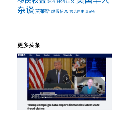
经济正义
经济
杂谈
莫莱斯
虚假信息
言论自由
马斯克
更多头条
项庄
舞
剑，
川普
意在
推翻
中期
选举
Read
More
»