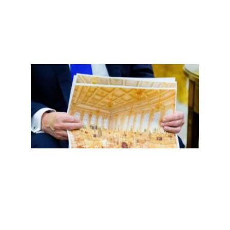
二百
五，
誓言
重返
的镀
金时
代掉
漆了
Read
More
»