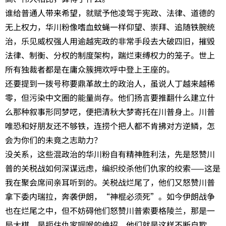
谁给普通人带来希望，就赋予他凌驾于宪政、法律、道德的
无上权力，华川粉像嗜血蚊蝇一样仰望、崇拜、追随铁腕统
治，乐见威权强人用逾越宪政的非常手段去大破四旧，摧毁
法律、制衡、分权的制度架构，踹烂束缚权力的笼子。世上
所有独裁者都是在庸众簇拥欢呼中登上王座的。
还要提到一拨号称要鼎革故土的政治人，虽说人丁越来越稀
零，但污染中文圈的能量尚存。他们扬言要推翻什么建立什
么那种叙事形同梦呓，便把清秋大梦寄托在川普身上。川普
唯恐和好朋友还不够铁，连捞个把人都不肯拂对方逆鳞，怎
会为你们的未竟之志助力？
没关系，这些混政治的华川粉自有精神胜利法，先是怒赞川
普的关税战如何深谋远虑，编织绞杀他们仇家的绞索——这是
我在聚会席间亲耳听到的。关税战烂尾了，他们又怒赞川普
拿下委内瑞拉，奔袭伊朗，“神棍必须死”。如今伊朗战争
也在烂尾之中，但不妨碍他们怒赞川普索要格陵兰，那是一
局大棋，是扼住仇家咽喉的绝招。他们就是这样不断自欺，