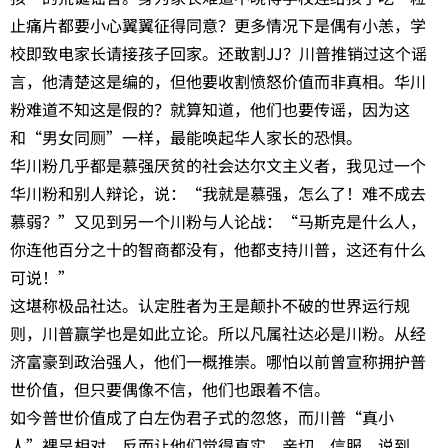
止痛片都要小心翼翼征得同意？更多情况下是偶有小恙，学
校即致电家长请接孩子回家。还敢割JJ？川普推销过这个谣
言，他清楚这是编的，但他要收割愤怒价值而非真相。华川
粉难道不知这是假的？就算知道，他们也要传谣，因为这
和“男女同厕”一样，最能唤起华人家长的恐惧。
华川粉几乎都是慕强厌贫的社会达尔文主义者，我见过一个
华川粉和别人辩论，说：“我就是慕强，怎么了！难不成去
慕弱？”又见到另一个川粉与人论战：“马斯克是什么人，
你连他百分之十的智商都没有，他都支持川普，这还有什么
可说！”
这堪称极品社达。认定胜者为王是颠扑不破的世界运行规
则，川普赢学也是如此立论。所以凡属社达必是川粉。从经
济富豪到政治强人，他们一概推崇。哪怕以前曾宣称拥护普
世价值，但只要偶像不信，他们也跟着不信。
如今普世价值成了白左伪君子式的忽悠，而川普“真小
人”裸呈相对，反而让他们觉得真实、亲切、信服。说到