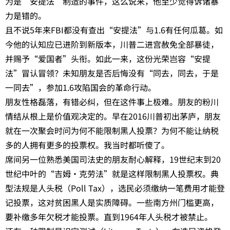
为是“安提法”制造的事件，这么说来，他至少觉得诉诸暴
力是错的。
且不说5年来FBI都没有查出“安提法”与1.6有任何瓜葛。如
今他的认知应已进阶到新版本，川普二进宫赦免全部暴徒，
并赐予“爱国者”头衔。如此一来，这份光荣岂容“安提
法”冒认冒领？未知朋友是否后悔没有“同去，同去，于是
一同去”，参加1.6攻陷国会的革命行动。
朋友性格磊落，有错必纠，但在这件事上极难。朋友的粉川
情结从根上是价值观决定的。早在2016川普初出茅庐，朋友
就在一次聚会时问为何不能限制黑人投票？为何不能让纳税
多的人拥有更多的投票权。我当时都听傻了。
席间另一位熟悉美国司法史的朋友耐心解释，19世纪末到20
世纪中叶的“吉姆·克劳法”就是这样限制黑人投票权。典
型法规是人头税（Poll Tax），选民必须缴纳一笔费用才能登
记投票，这对贫困黑人是实质障碍。一些南方州门槛更高，
要补缴多年欠税才能投票。直到1964年人头税才被禁止。