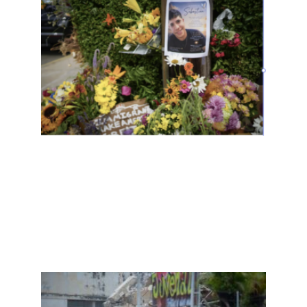
昨天
又在
缅因
州枪
杀一
名移
民，
距离
枪击
德州
移民
仅6
天
Read
More
»
拉瓜
伊拉
废墟