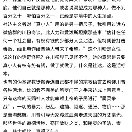
底，他们自己就是那种人，或者说渴望成为那种人，做不到
百分之十，哪怕百分之一，已经是梦境中的人生顶点。
社达主义者对“真小人”用的是另一把尺子，我引用过远方
微信群的川粉奇谈，此人力辩爱泼斯坦案那些事“估计在任
何一个社会里，有权有钱的少部分人会沾边。但特朗普打击
毒贩、缅北电诈给普通人带来了希望。”这个川粉是女性，
说这样的话奇怪吧？在川粉界已见怪不怪，她的意思是只要
真小人有权有势有钱，做了就做了。什么是社达，这是活标
本。
也有的伪基督教徒搬弄连自己都不懂的宗教语言去粉饰川普
各种污垢。比如假不完美的所罗门王之手来达成上帝意旨。
只有这样的天赐神人才能率领上帝的子民进行“属灵争
战”，一切的暴力、纷乱、逮捕、驱逐、通胀、物价……那
是苦海慈航，川普引导大家渡过血海走进天国的万丈毫光。
那些世俗的道德污秽、窃国敛财之类，和属灵的圣洁、崇
高、伟大相比，算得了什么。