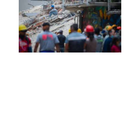
中的
冤魂
与川
普的
第三
国遣
送
Read
More
»