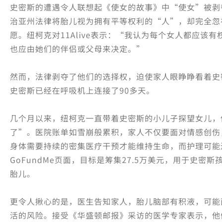
史密斯的遭遇令人联想起《使女的故事》中“使女”被剥
治亚州法律将胎儿视为拥有平等权利的“人”，却完全忽
愿。纽柯克对11Alive表示：“我认为每个女人都应该
也应由她们的伴侣或父母来决定。”
然而，法律剥夺了他们的选择权，迫使家人眼睁睁看着史
史密斯已经在呼吸机上连接了90多天。
几个月以来，纽柯克一直带着史密斯的小儿子探望女儿，
了”。医院账单如雪崩般累积，家人不仅要面对情感创伤
身体需要持续的密集医疗干预才能维持生命，而护理可能
GoFundMe页面，目标是筹集27.5万美元，用于史密
胎儿。
更令人揪心的是，医生告知家人，胎儿脑部有积液，可能
活的风险。接受《华盛顿邮报》采访的医学专家表示，他