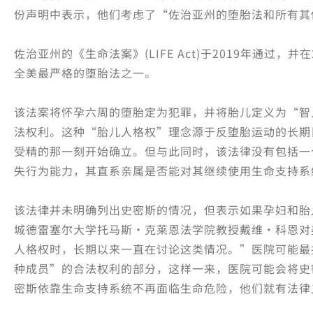
份声明中表示，他们考虑了“佐治亚州的堕胎法和所有其
佐治亚州的《生命法案》(LIFE Act)于2019年通过，
全美最严格的堕胎法之一。
该法案将怀孕六周的堕胎定为犯罪，并将胎儿定义为“智
法权利。这种“胎儿人格权”理念源于反堕胎运动的长期
受精的那一刻开始确立。但与此同时，该法律没有包括一
失行为能力，其直系亲属是否能对其继续使用生命支持系
该法律并未明确列出史密斯的情况，但表示如果孕妇和胎
城德雷塞尔大学托马斯·克莱恩法学院教授戴维·科恩对
人格权时，长期以来一直在讨论这类情况。”医院可能最
种成员”的合法权利的部分，这样一来，医院可能会将史
密斯依靠生命支持系统不再面临生命危险，他们就有法律