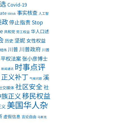
大选
Covid-19
事实核查
ate
人工智
tiktok
美政
停止指责 Stop
me
华人口述
共和党
劳工权益
会
坚妮
女性权益
历史
川普政府
川普
川普
嵇伟
平权法案
张小彦博士
时事点评
新闻通讯
正义补丁
溪
气候问题
社区安全
社
社交媒体
移民权益
种族正义
美国华人杂
正义
斯
虚假信息
言论自由
马斯克