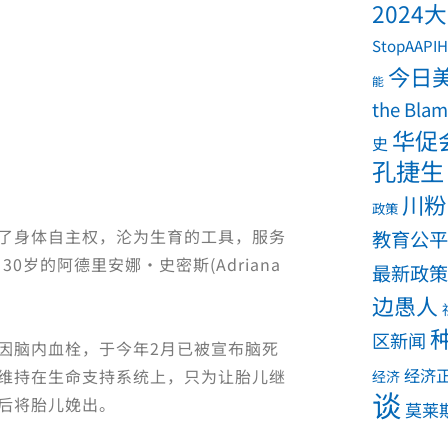
2024
StopAAPIH
今日
能
the Bla
华促
史
孔捷生
川粉
政策
了身体自主权，沦为生育的工具，服务
教育公平
0岁的阿德里安娜·史密斯(Adriana
最新政策
边愚人
区新闻
因脑内血栓，于今年2月已被宣布脑死
经济
维持在生命支持系统上，只为让胎儿继
经济
谈
周后将胎儿娩出。
莫莱