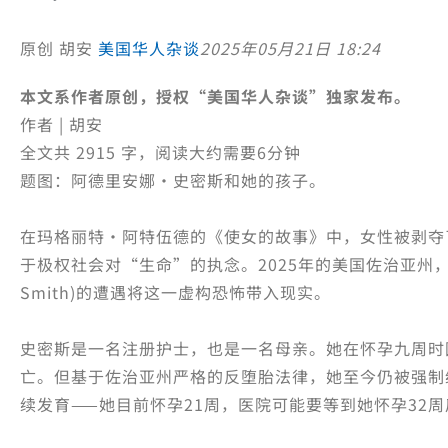
原创 胡安
美国华人杂谈
2025年05月21日 18:24
本文系作者原创，授权“美国华人杂谈”独家发布。
作者 | 胡安
全文共 2915 字，阅读大约需要6分钟
题图：阿德里安娜·史密斯和她的孩子。
在玛格丽特·阿特伍德的《使女的故事》中，女性被剥夺
于极权社会对“生命”的执念。2025年的美国佐治亚州，3
Smith)的遭遇将这一虚构恐怖带入现实。
史密斯是一名注册护士，也是一名母亲。她在怀孕九周时
亡。但基于佐治亚州严格的反堕胎法律，她至今仍被强制
续发育——她目前怀孕21周，医院可能要等到她怀孕32