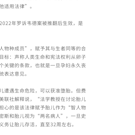
他适用法律”。
并在2022年罗诉韦德案被推翻后生效，是
人物种成员”，赋予其与生者同等的合
目标：声称人类生命和宪法权利从卵子
个关键的条款，也就是一旦孕妇永久丧
统表达意见。
儿遭遇生命危险，可以获准堕胎。但费
美联社解释说，“法学教授在讨论胎儿
担心的是该法律赋予胎儿作为“智人物
密斯和胎儿视为“两名病人”，一旦史
义务让胎儿存活，直至32周左右。