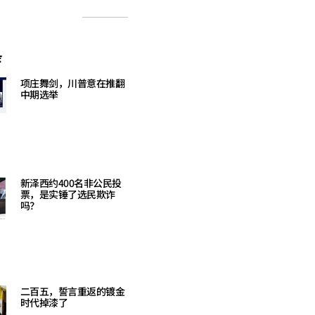
条
项庄舞剑，川普意在推翻
中期选举
Read More »
新泽西约400名非公民投
票，是实锤了选民欺诈
吗？
Read More »
二百五，誓言重返的镀金
时代掉漆了