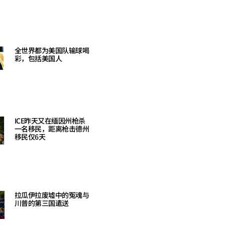
Read More »
全世界都为美国队输球喝
彩，包括美国人
Read More »
ICE昨天又在缅因州枪杀
一名移民，距离枪击德州
移民仅6天
Read More »
拉瓜伊拉废墟中的冤魂与
川普的第三国遣送
Read More »