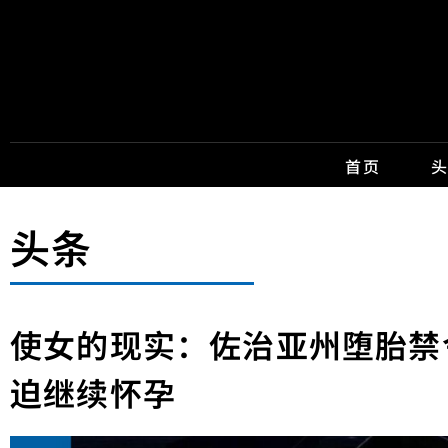
首页
头条
使女的现实：佐治亚州堕胎禁
迫继续怀孕