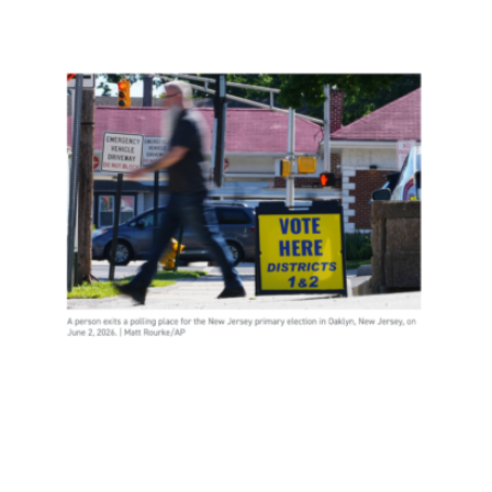
新泽
西约
400
名非
公民
投
票，
是实
锤了
选民
欺诈
吗？
Read
More
»