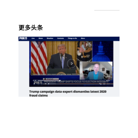
更多头条
项庄
舞
剑，
川普
意在
推翻
中期
选举
Read
More
»