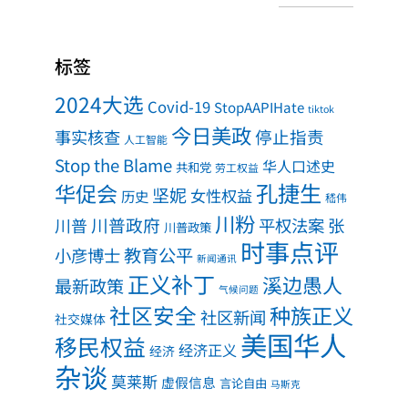
标签
2024大选
Covid-19
StopAAPIHate
tiktok
今日美政
事实核查
停止指责
人工智能
Stop the Blame
华人口述史
共和党
劳工权益
孔捷生
华促会
坚妮
女性权益
历史
嵇伟
川粉
川普政府
川普
平权法案
张
川普政策
时事点评
教育公平
小彦博士
新闻通讯
正义补丁
溪边愚人
最新政策
气候问题
社区安全
种族正义
社区新闻
社交媒体
美国华人
移民权益
经济正义
经济
杂谈
莫莱斯
虚假信息
言论自由
马斯克