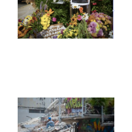
杀一
名移
民，
距离
枪击
德州
移民
仅6
天
Read
More
»
拉瓜
伊拉
废墟
中的
冤魂
与川
普的