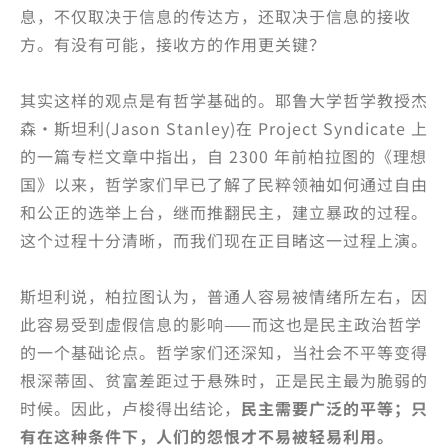
息，不仅取决于信息的传达方，还取决于信息的接收
方。有没有可能，接收方的作用更关键？
其实这样的观点是有哲学基础的。耶鲁大学哲学教授杰
森·斯坦利(Jason Stanley)在 Project Syndicate 上
的一篇专栏文章中指出，自 2300 年前柏拉图的《理想
国》以来，哲学家们早已了解了民粹领袖如何通过自由
和公正的选举上台，继而推翻民主，建立暴政的过程。
这个过程十分清晰，而我们现在正目睹这一过程上演。
斯坦利说，柏拉图认为，普通人容易被情绪所左右，因
此容易受到虚假信息的影响——而这也是民主政治哲学
的一个基础论点。哲学家们还深知，当社会不平等变得
根深蒂固、贫富差距过于悬殊时，正是民主最为脆弱的
时候。因此，卢梭得出结论，
民主需要广泛的平等；只
有在这种条件下，人们的怨恨才不易被轻易利用。