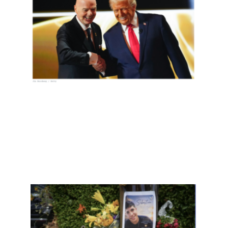
为美
国队
输球
喝
彩，
包括
美国
人
Read
More
»
ICE
昨天
又在
缅因
州枪