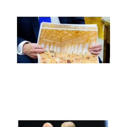
二百
五，
誓言
重返
的镀
金时
代掉
漆了
Read
More
»
全世
界都