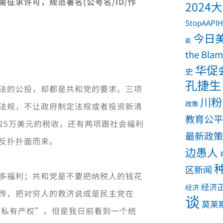
征求许可，规范署名(公号名/ID/作
2024
StopAAPIH
今日
能
the Bla
华促
史
孔捷生
法的公投，却都是共和党的要求。三项
川粉
政策
法规，不让政府制定法规或者投资新清
教育公平
25万美元的税收，还有两项跟社会福利
最新政策
反扑扑面而来。
边愚人
区新闻
多福利；共和党是不要把纳税人的钱花
经济
经济
传，把对穷人的救济说成是民主党在
谈
莫莱
“私有产权”。但是我日前看到一个统