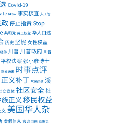
大选
Covid-19
事实核查
ate
人工智
tiktok
美政
停止指责 Stop
me
华人口述
共和党
劳工权益
会
坚妮
女性权益
历史
川普政府
川普
川普
嵇伟
平权法案
张小彦博士
时事点评
新闻通讯
正义补丁
溪
气候问题
社区安全
社
社交媒体
移民权益
种族正义
美国华人杂
正义
斯
虚假信息
言论自由
马斯克