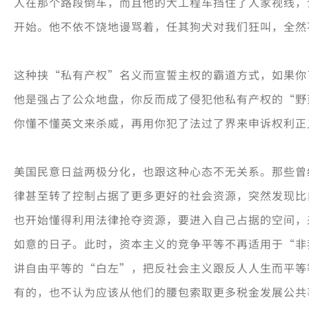
人在那个路段倒车，而且他的大工程车挡住了人家视线，
开始。他不依不饶地谩骂着，任其狗犬对我们狂叫，全
这种挟“私有产权”名义而宣誓主权的霸道方式，如果你
他是强占了公众地盘，你反而成了侵犯他私有产权的“野
你懂不懂英文来杀威，再用你犯了法过了界来申诉权利正
美国民意日益两极分化，也跟这种心态不无关系。那些曾
律甚至转了控制占据了更多更好的社会资源，突然发现比
也开始懂得利用法律抢夺资源，要进入自己占据的空间，
如意的日子。此时，资本主义的竞争平等不再适用于“非
讲自由平等的“白左”，把反社会主义跟反人人生而平等
有的，也不认为应该从他们的腰包索取更多税金发展公共