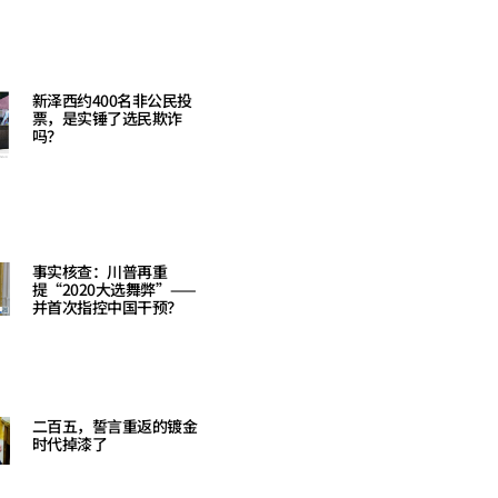
新泽西约400名非公民投
票，是实锤了选民欺诈
吗？
Read More »
事实核查：川普再重
提“2020大选舞弊”——
并首次指控中国干预？
Read More »
二百五，誓言重返的镀金
时代掉漆了
Read More »