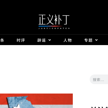
头条
时评
辟谣
人物
专题