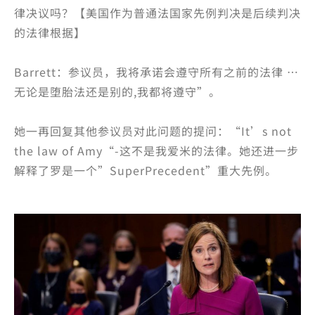
律决议吗？【美国作为普通法国家先例判决是后续判决
的法律根据】
Barrett：参议员，我将承诺会遵守所有之前的法律 …
无论是堕胎法还是别的,我都将遵守”。
她一再回复其他参议员对此问题的提问：“It’s not
the law of Amy“-这不是我爱米的法律。她还进一步
解释了罗是一个”SuperPrecedent”重大先例。