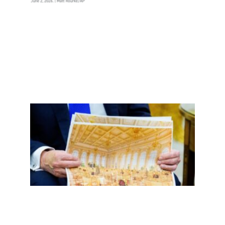
More
»
二百
五，
誓言
重返
的镀
金时
代掉
漆了
Read
More
»