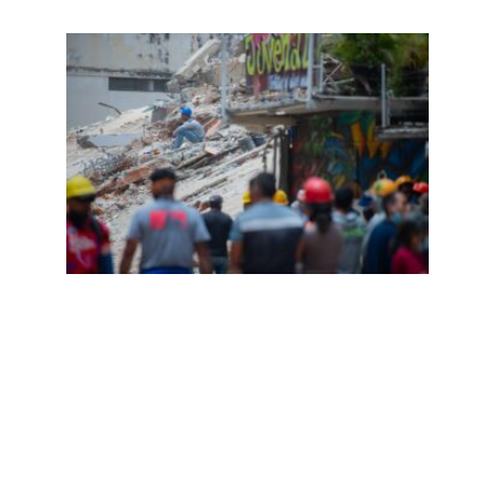
拉瓜
伊拉
废墟
中的
冤魂
与川
普的
第三
国遣
送
Read
More
»