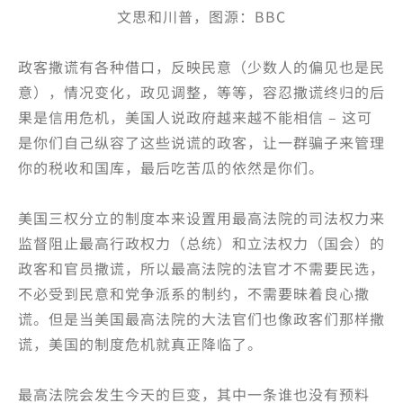
文思和川普，图源：BBC
政客撒谎有各种借口，反映民意（少数人的偏见也是民
意），情况变化，政见调整，等等，容忍撒谎终归的后
果是信用危机，美国人说政府越来越不能相信 – 这可
是你们自己纵容了这些说谎的政客，让一群骗子来管理
你的税收和国库，最后吃苦瓜的依然是你们。
美国三权分立的制度本来设置用最高法院的司法权力来
监督阻止最高行政权力（总统）和立法权力（国会）的
政客和官员撒谎，所以最高法院的法官才不需要民选，
不必受到民意和党争派系的制约，不需要昧着良心撒
谎。但是当美国最高法院的大法官们也像政客们那样撒
谎，美国的制度危机就真正降临了。
最高法院会发生今天的巨变，其中一条谁也没有预料