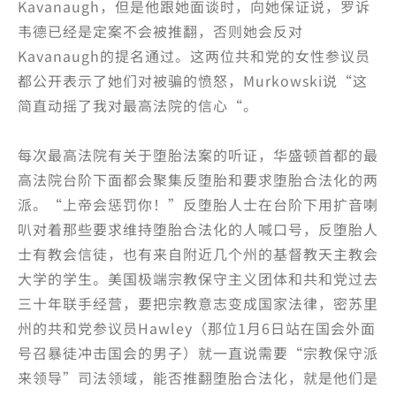
Kavanaugh，但是他跟她面谈时，向她保证说，罗诉
韦德已经是定案不会被推翻，否则她会反对
Kavanaugh的提名通过。这两位共和党的女性参议员
都公开表示了她们对被骗的愤怒，Murkowski说“这
简直动摇了我对最高法院的信心“。
每次最高法院有关于堕胎法案的听证，华盛顿首都的最
高法院台阶下面都会聚集反堕胎和要求堕胎合法化的两
派。“上帝会惩罚你！”反堕胎人士在台阶下用扩音喇
叭对着那些要求维持堕胎合法化的人喊口号，反堕胎人
士有教会信徒，也有来自附近几个州的基督教天主教会
大学的学生。美国极端宗教保守主义团体和共和党过去
三十年联手经营，要把宗教意志变成国家法律，密苏里
州的共和党参议员Hawley（那位1月6日站在国会外面
号召暴徒冲击国会的男子）就一直说需要“宗教保守派
来领导”司法领域，能否推翻堕胎合法化，就是他们是