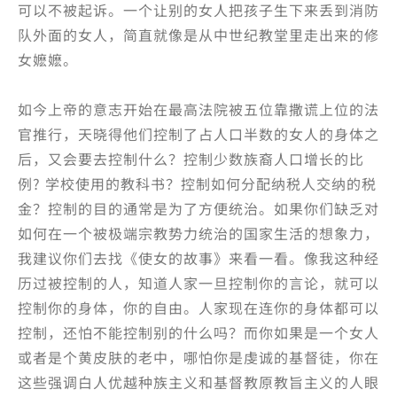
可以不被起诉。一个让别的女人把孩子生下来丢到消防
队外面的女人，简直就像是从中世纪教堂里走出来的修
女嬷嬷。
如今上帝的意志开始在最高法院被五位靠撒谎上位的法
官推行，天晓得他们控制了占人口半数的女人的身体之
后，又会要去控制什么？控制少数族裔人口增长的比
例? 学校使用的教科书？控制如何分配纳税人交纳的税
金？控制的目的通常是为了方便统治。如果你们缺乏对
如何在一个被极端宗教势力统治的国家生活的想象力，
我建议你们去找《使女的故事》来看一看。像我这种经
历过被控制的人，知道人家一旦控制你的言论，就可以
控制你的身体，你的自由。人家现在连你的身体都可以
控制，还怕不能控制别的什么吗？而你如果是一个女人
或者是个黄皮肤的老中，哪怕你是虔诚的基督徒，你在
这些强调白人优越种族主义和基督教原教旨主义的人眼