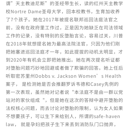
谓”天主教迪尼斯”的圣经带生长，读的红州天主教学
校Nortre Dame圣母大学，回本校教书，生育加收养
了7个孩子。她在2017年被提名联邦巡回法庭法官之
前，没有在政府里工作过，正是因为她缺乏在司法领域
工作的记录，没有特别的反堕胎言论，容易过关，川普
在2018年就想提名她为最高法院法官，只因为他们刚
把她塞进巡回法庭才一年，如此提拔的动机太明显，才
到2020年有机会立即把她推出。她在两次提名听证都
对堕胎问题巧妙地回避或者做了欺骗的回答。她上任后
听取密苏里州Dobbs v. Jackson Women’s Health
案子， 是检测她是否会推翻罗诉韦德和Casey先例的
第一次表现，虽然她对记者说“本法庭不是由一群以党
站对的家伙组成“，但是她在这次的答辩中避开堕胎的
法权核心问题，而去讨论对堕胎的限制，认为女人如果
不想要孩子，可以生下来给别人，所谓的safe-haven
law， 就是孕妇把孩子生下来丢到消防队门口抛弃，