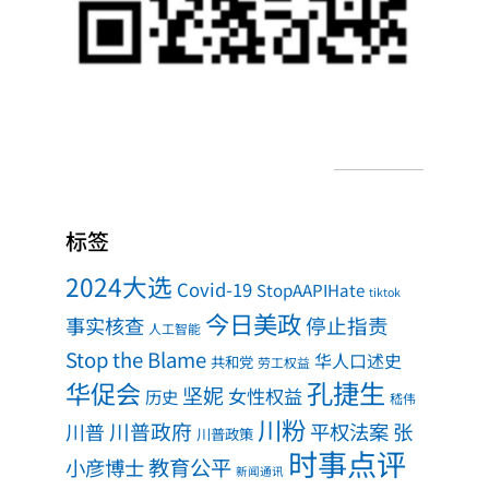
标签
2024大选
Covid-19
StopAAPIHate
tiktok
今日美政
事实核查
停止指责
人工智能
Stop the Blame
华人口述史
共和党
劳工权益
孔捷生
华促会
坚妮
女性权益
历史
嵇伟
川粉
川普政府
川普
平权法案
张
川普政策
时事点评
教育公平
小彦博士
新闻通讯