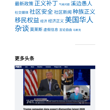
正义补丁
溪边愚人
最新政策
气候问题
社区安全
种族正义
社区新闻
社交媒体
美国华人
移民权益
经济正义
经济
杂谈
莫莱斯
虚假信息
言论自由
马斯克
更多头条
项庄
舞
剑，
川普
意在
推翻
中期
选举
Read
More