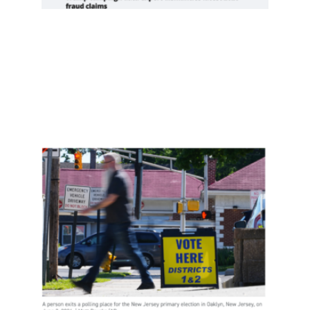
»
新泽
西约
400
名非
公民
投
票，
是实
锤了
选民
欺诈
吗？
Read