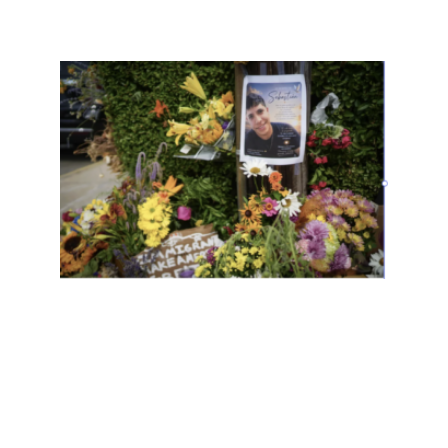
ICE
昨天
又在
缅因
州枪
杀一
名移
民，
距离
枪击
德州
移民
仅6
天
Read
More
»