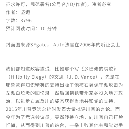
征求许可，规范署名(公号名/ID/作者)，违者必究
作者：坚妮
字数：3796
预计阅读时间：10 分钟
封面图来源SFgate， Alito法官在2006年的听证会上
我们都知道政客撒谎，比如那个写《乡巴佬的哀歌》
（Hillbilly Elegy）的文思（J. D. Vance），先是在
耶鲁蒙得知识精英的支持出版了他被右翼保守派攻击为
左派白垃圾的回忆录，然后回到锈带州家乡投入地方政
治，以进步右翼反川的姿态获得当地共和党的支持，
2016年川普竞选总统时发表大量批评川普的言论。而
今年为了竞选参议员，突然转换立场，向川普自己打脸
忏悔，从而得到川普的站台，一举击败其他共和党对手