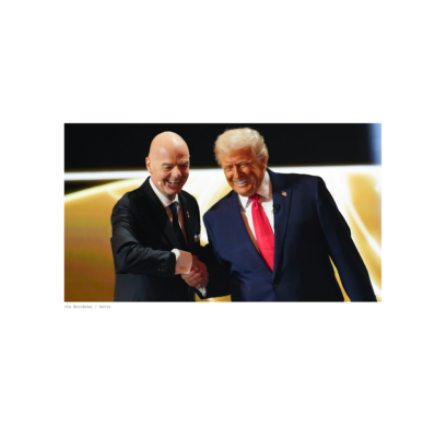
全世
界都
为美
国队
输球
喝
彩，
包括
美国
人
Read
More
»