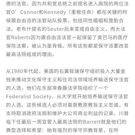
德的法官，因为共和党总统之前提名进入高院的两位法
官O’Connor和Kennedy（里根任命）都在关键的时
候跟自由派的法官站队投票，包括同性婚姻和堕胎合
法。老布什提名的Souter后来变成自由主义，而大法
官Roberts因为跟自由派法官一起保留了奥巴马的医疗
保险法案，被认为是背叛。所有这些都是保守派要改变
最高法院组成的理由。
从1980年代起，美国的右翼极端保守组织投入大量金
钱来推动文化保守主义和往司法领域培养输送保守法官
的人选，他们在东部常春藤法学院组织了一个
Federalist Society，从大学就开始培养输送保守法官
的人选。这些候选人必须对基督教原教旨主义忠诚，有
支持取消政府法规和维护大公司商业利益的记录。川普
临下任最后一周宣誓入最高法院的Barrett就是他们的
典型选择和希望：她有强烈的保守宗教背景，在所