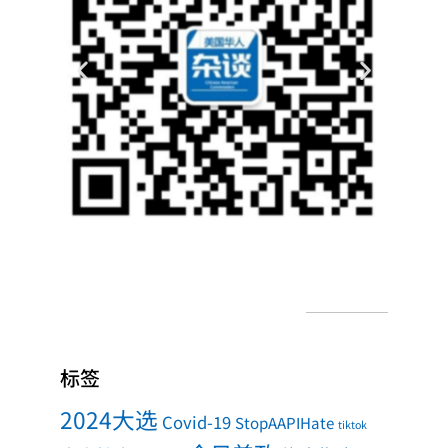
标签
2024大选
Covid-19
StopAAPIHate
tiktok