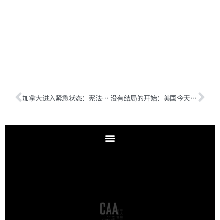
加拿大进入紧急状态：宪法不保证绝对自由 | 今日美政（附音频）
没有结局的开始：美国今天的仇恨和暴力不过是历史深处的片段重演