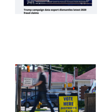
Read
More
»
新泽
西约
400
名非
公民
投
票，
是实
锤了
选民
欺诈
吗？