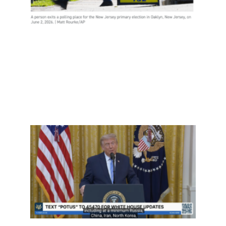
Read
More
»
事实
查：
再重
提“20
大选
弊”—
并首
控中
预？
Read
More »