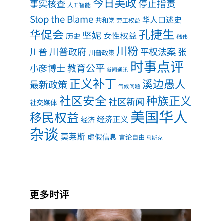
今日美政
事实核查
停止指责
人工智能
Stop the Blame
华人口述史
共和党
劳工权益
孔捷生
华促会
坚妮
女性权益
历史
嵇伟
川粉
川普政府
川普
平权法案
张
川普政策
时事点评
教育公平
小彦博士
新闻通讯
正义补丁
溪边愚人
最新政策
气候问题
社区安全
种族正义
社区新闻
社交媒体
美国华人
移民权益
经济正义
经济
杂谈
莫莱斯
虚假信息
言论自由
马斯克
更多时评
福奇