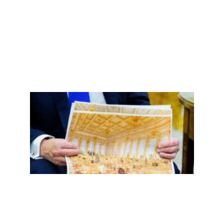
二百
五，
誓言
重返
的镀
金时
代掉
漆了
Read
More
»