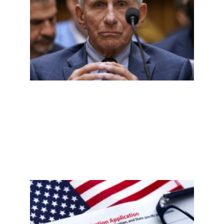
听证
会核
查：
第五
修正
案、
实验
室起
源，
哪些
说法
有依
据？
Read
More
»
新泽
西非
公民
误注
册事
件