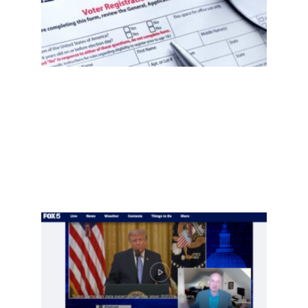
后，
移民
社区
需要
知道
什
么？
选民
登记
自查
指南
Read
More
»
项庄
舞
剑，
川普
意在
推翻
中期
选举