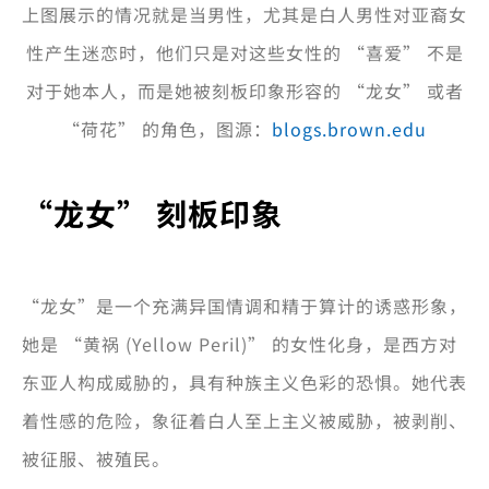
上图展示的情况就是当男性，尤其是白人男性对亚裔女
性产生迷恋时，他们只是对这些女性的 “喜爱” 不是
对于她本人，而是她被刻板印象形容的 “龙女” 或者
“荷花” 的角色，图源：
blogs.brown.edu
“龙女” 刻板印象
“龙女”是一个充满异国情调和精于算计的诱惑形象，
她是 “黄祸 (Yellow Peril)” 的女性化身，是西方对
东亚人构成威胁的，具有种族主义色彩的恐惧。她代表
着性感的危险，象征着白人至上主义被威胁，被剥削、
被征服、被殖民。