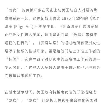
“龙女” 的刻板印象在历史上与美国与白人对经济焦
虑联系在一起。这种刻板印象比 1875 年颁布的《佩奇
法案 (Page Act) 》更早出现。《佩奇法案》该法案禁
止亚洲女性进入美国，理由是她们是 “危险并带有不
道德的性行为”。《佩奇法案》的通过给所有亚洲女性
增添了臆想的性感形象，更是给他们贴上了性工作者的
“标签”。它也导致了对现实中的亚裔性工作者的进一
步污名化，而这些人大多数人是由于缺乏其他经济机会
而被迫从事这项工作。
在越南战争期间，美国政府将越南女性的形象描绘成
“龙女”。“龙女” 的刻板印象被用来合理化美国对