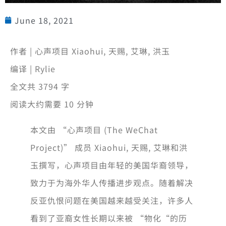
June 18, 2021
作者 | 心声项目 Xiaohui, 天赐, 艾琳, 洪玉
编译 | Rylie
全文共 3794 字
阅读大约需要 10 分钟
本文由 “心声项目 (The WeChat
Project)” 成员 Xiaohui, 天赐, 艾琳和洪
玉撰写，心声项目由年轻的美国华裔领导，
致力于为海外华人传播进步观点。随着解决
反亚仇恨问题在美国越来越受关注，许多人
看到了亚裔女性长期以来被 “物化“的历