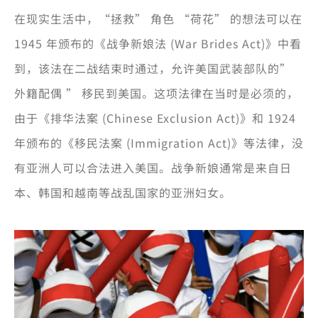
在现实生活中，“拯救” 角色 “荷花” 的想法可以在
1945 年颁布的《战争新娘法 (War Brides Act)》中看
到，该法在二战结束时通过，允许美国武装部队的”
外籍配偶 ” 移民到美国。这项法律在当时是必须的，
由于《排华法案 (Chinese Exclusion Act)》和 1924
年颁布的《移民法案 (Immigration Act)》等法律，没
有亚洲人可以合法进入美国。战争新娘通常是来自日
本、韩国和越南等战乱国家的亚洲妇女。