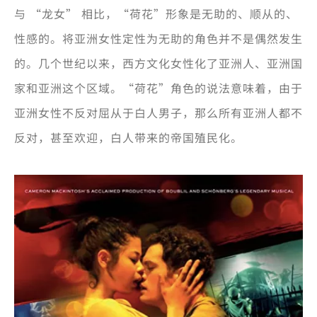
与 “龙女” 相比，“荷花”形象是无助的、顺从的、
性感的。将亚洲女性定性为无助的角色并不是偶然发生
的。几个世纪以来，西方文化女性化了亚洲人、亚洲国
家和亚洲这个区域。“荷花”角色的说法意味着，由于
亚洲女性不反对屈从于白人男子，那么所有亚洲人都不
反对，甚至欢迎，白人带来的帝国殖民化。