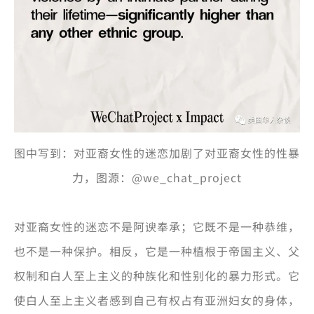
图中写到：对亚裔女性的迷恋加剧了对亚裔女性的性暴
力，图源：@we_chat_project
对亚裔女性的迷恋不是阿谀奉承；它既不是一种恭维，
也不是一种保护。相反，它是一种植根于帝国主义、父
权制和白人至上主义的种族化和性别化的暴力形式。它
使白人至上主义者感到自己有权占有亚洲妇女的身体，