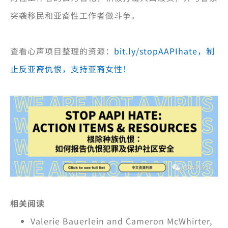
突袭移民和亚裔性工作者做斗争。
查看心声项目整理的资源：
bit.ly/stopAAPIhate，制
止反亚裔仇恨，支持亚裔女性！
相关阅读
Valerie Bauerlein and Cameron McWhirter,