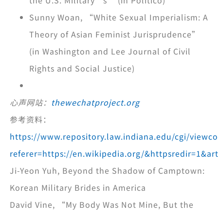
Sunny Woan, “White Sexual Imperialism: A
Theory of Asian Feminist Jurisprudence”
(in Washington and Lee Journal of Civil
Rights and Social Justice)
心声网站：
thewechatproject.org
参考资料：
https://www.repository.law.indiana.edu/cgi/viewco
referer=https://en.wikipedia.org/&httpsredir=1&ar
Ji-Yeon Yuh, Beyond the Shadow of Camptown:
Korean Military Brides in America
David Vine, “My Body Was Not Mine, But the