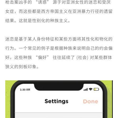
枪击案凶手的 “诱惑” 源于对亚洲女性的迷恋和受厌
女症，而这些都是西方帝国主义在亚洲暴力行径的遗留
结果。这就是性别化的种族主义。
迷恋是基于某人身份特征和某些方面将其性化和物化的
行为。一个常见的例子是根据种族来说明自己的约会偏
好。这些种族 “偏好” 往往延续了 (社会) 对某些群体
狭义的刻板印象。