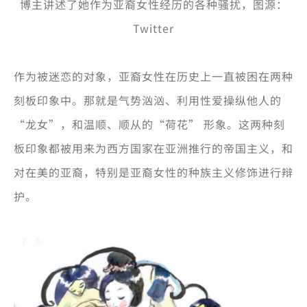
博主讲述了她作为亚裔女性经历的各种骚扰，图源：
Twitter
作为被迷恋的对象，亚裔女性在历史上一直被困在两种
刻板印象中。那就是气势汹汹、利用性爱操纵他人的
“龙女”，和温顺、顺从的“荷花” 形象。这两种刻
板印象都被用来为西方国家在亚洲推行的帝国主义，和
对在美的亚裔，特别是亚裔女性的种族主义修饰进行辩
护。