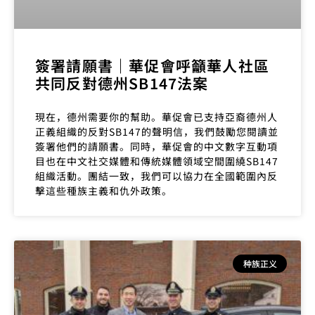
簽署請願書｜華促會呼籲華人社區
共同反對德州SB147法案
現在，德州需要你的幫助。華促會已支持亞裔德州人
正義組織的反對SB147的聲明信，我們鼓勵您閱讀並
簽署他們的請願書。同時，華促會的中文數字互動項
目也在中文社交媒體和傳統媒體領域空間圍繞SB147
組織活動。團結一致，我們可以協力在全國範圍內反
擊這些種族主義和仇外政策。
种族正义