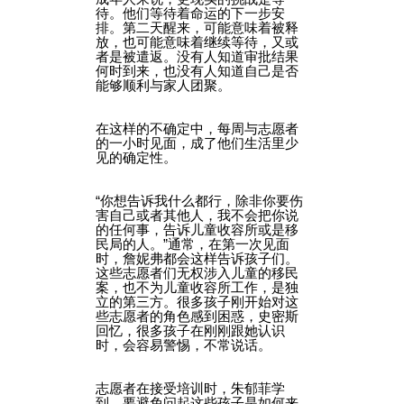
待。他们等待着命运的下一步安
排。第二天醒来，可能意味着被释
放，也可能意味着继续等待，又或
者是被遣返。没有人知道审批结果
何时到来，也没有人知道自己是否
能够顺利与家人团聚。
在这样的不确定中，每周与志愿者
的一小时见面，成了他们生活里少
见的确定性。
“你想告诉我什么都行，除非你要伤
害自己或者其他人，我不会把你说
的任何事，告诉儿童收容所或是移
民局的人。”通常，在第一次见面
时，詹妮弗都会这样告诉孩子们。
这些志愿者们无权涉入儿童的移民
案，也不为儿童收容所工作，是独
立的第三方。很多孩子刚开始对这
些志愿者的角色感到困惑，史密斯
回忆，很多孩子在刚刚跟她认识
时，会容易警惕，不常说话。
志愿者在接受培训时，朱郁菲学
到，要避免问起这些孩子是如何来