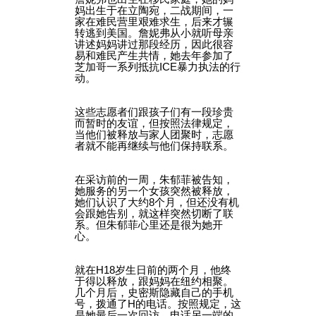
妈出生于在立陶宛，二战期间，一
家在难民营里艰难求生，后来才辗
转逃到美国。詹妮弗从小就听母亲
讲述妈妈讲过那段经历，因此很容
易和难民产生共情，她去年参加了
芝加哥一系列抵抗ICE暴力执法的行
动。
这些志愿者们跟孩子们有一段珍贵
而暂时的友谊，但按照法律规定，
当他们被释放与家人团聚时，志愿
者就不能再继续与他们保持联系。
在采访前的一周，朱郁菲被告知，
她服务的另一个女孩突然被释放，
她们认识了大约8个月，但还没有机
会跟她告别，就这样突然切断了联
系。但朱郁菲心里还是很为她开
心。
就在H18岁生日前的两个月，他终
于得以释放，跟妈妈在纽约相聚。
几个月后，史密斯隐藏自己的手机
号，拨通了H的电话。按照规定，这
是她最后一次回访。电话另一端的