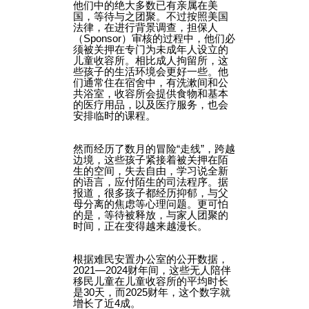
他们中的绝大多数已有亲属在美
国，等待与之团聚。不过按照美国
法律，在进行背景调查，担保人
（Sponsor）审核的过程中，他们必
须被关押在专门为未成年人设立的
儿童收容所。相比成人拘留所，这
些孩子的生活环境会更好一些。他
们通常住在宿舍中，有洗漱间和公
共浴室，收容所会提供食物和基本
的医疗用品，以及医疗服务，也会
安排临时的课程。
然而经历了数月的冒险“走线”，跨越
边境，这些孩子紧接着被关押在陌
生的空间，失去自由，学习说全新
的语言，应付陌生的司法程序。据
报道，很多孩子都经历抑郁，与父
母分离的焦虑等心理问题。更可怕
的是，等待被释放，与家人团聚的
时间，正在变得越来越漫长。
根据难民安置办公室的公开数据，
2021—2024财年间，这些无人陪伴
移民儿童在儿童收容所的平均时长
是30天，而2025财年，这个数字就
增长了近4成。