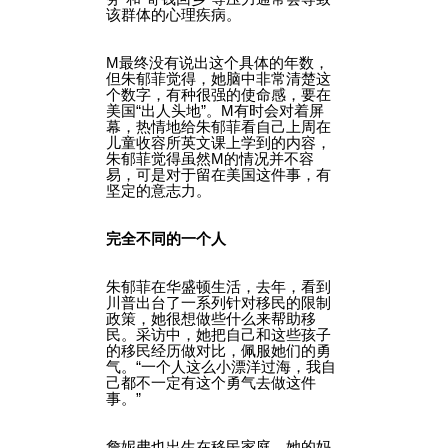
该群体的心理疾病。
M最终没有说出这个具体的年数，
但朱郁菲觉得，她脑中非常清楚这
个数字，有种很强的使命感，要在
美国“出人头地”。M有时会对着屏
幕，热情地给朱郁菲看自己上周在
儿童收容所英文课上学到的内容，
朱郁菲觉得虽然M的情况并不容
易，可是对于留在美国这件事，有
坚定的意志力。
完全不同的一个人
朱郁菲在华盛顿生活，去年，看到
川普出台了一系列针对移民的限制
政策，她很想做些什么来帮助移
民。采访中，她把自己和这些孩子
的移民经历做对比，佩服她们的勇
气。“一个人这么小漂洋过海，我自
己都不一定有这个勇气去做这件
事。”
詹妮弗也出生在移民家庭，她的妈