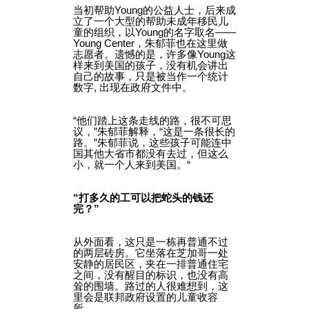
当初帮助Young的公益人士，后来成
立了一个大型的帮助未成年移民儿
童的组织，以Young的名字取名——
Young Center，朱郁菲也在这里做
志愿者。遗憾的是，许多像Young这
样来到美国的孩子，没有机会讲出
自己的故事，只是被当作一个统计
数字, 出现在政府文件中。
“他们踏上这条走线的路，很不可思
议，”朱郁菲解释，“这是一条很长的
路。”朱郁菲说，这些孩子可能连中
国其他大省市都没有去过，但这么
小，就一个人来到美国。“
“打多久的工可以把蛇头的钱还
完？”
从外面看，这只是一栋再普通不过
的两层砖房。它坐落在芝加哥一处
安静的居民区，夹在一排普通住宅
之间，没有醒目的标识，也没有高
耸的围墙。路过的人很难想到，这
里会是联邦政府设置的儿童收容
所。