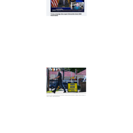
剑，
川普
意在
推翻
中期
选举
Read
More
»
新泽
西约
400
名非
公民
投
票，
是实
锤了
选民
欺诈
吗？
Read