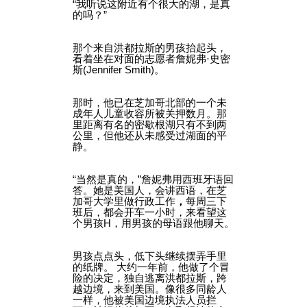
“我听说这附近有个很大的湖，是真
的吗？”
那个来自洪都拉斯的男孩抬起头，
看着坐在对面的志愿者詹妮弗·史密
斯(Jennifer Smith)。
那时，他已在芝加哥北部的一个未
成年人儿童收容所被关押数月。那
里距离有名的密歇根湖只有不到两
公里，但他还从未感受过湖面的平
静。
“当然是真的，”詹妮弗用西班牙语回
答。她是美国人，会讲西语，在芝
加哥大学里做行政工作
，
每周三下
班后，都会开车一小时，来看望这
个男孩H，用男孩的母语跟他聊天。
男孩点点头，低下头继续摆弄手里
的纸牌。 大约一年前，他做了个冒
险的决定，独自逃离洪都拉斯，跨
越边境，来到美国。像很多同龄人
一样，他被美国边境执法人员拦