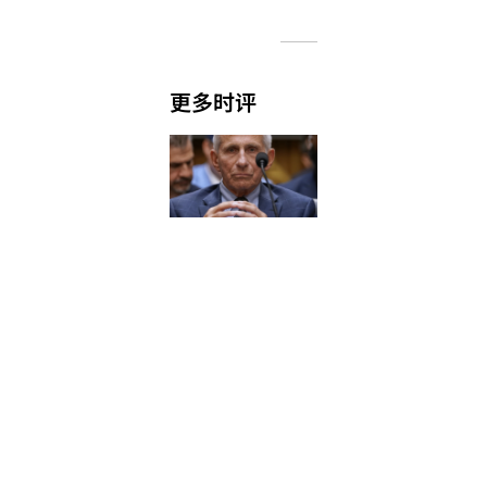
更多时评
福奇
听证
会核
查：
第五
修正
案、
实验
室起
源，
哪些
说法
有依
据？
Read
More
»