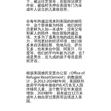
下，被运往芝加哥，在取得法律文
件前，被临时关押在美国专门为未
成年人设立的儿童收容所。
在每年跨越边境来到美国的的移民
中，这个群体极为特殊，他们的经
历更鲜为人知—未成年，没有父母
和家人的陪伴，独自冒险跨越边
境。大多为了逃离当地的战乱和暴
力，寻找更好的经济环境，他们很
多来自洪都拉斯、危地马拉、萨尔
瓦多，也有来自中国、阿富汗，印
度等。他们的平均年龄为15岁，近7
成是男生，近九成的孩子母语是西
班牙语。
Office of
根据美国难民安置办公室（
Refugee Resettlement
）的数据统
计，从2012-2024财年间，美国联邦
政府平均每年接收约6.4万名无人陪
伴移民儿童。这个数字近年来成倍
增加，2024财年，就有超过12万未
成年人独自穿过墨西哥边境进入美
国。