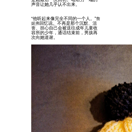
声音让她几乎认不出来。
“他听起来像完全不同的一个人。”
詹
妮弗
回忆说。不再是那个沉默、沮
丧、担心自己会被送往成年儿童收
容所的少年，通话结束前，男孩再
次向她道谢。