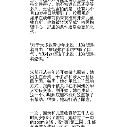
待文件审批。他不知道自己还要等
多久。更让他害怕的是，还有几个
月18岁生日就要到了。按照规定，
如果在成年前仍未获准离开未儿童
收容所，他将被转送至成年移民拘
留中心，那里的条件通常会更加恶
劣。
“对于大多数青少年来说，18岁意味
着自由，”詹妮弗在采访中叹了口
气，“但对这些孩子来说，18岁意味
着恐惧。”
朱郁菲从去年起开始做志愿者，她
出生在台湾，十多岁和亲人一起移
民美国。每周，她会用线上连线的
方式，跟两个被关押在不同州的华
人女孩交谈。刚开始，她也质疑，
这一个小时到底能不能对这些孩子
有帮助。很快，她就打消了顾虑。
一次，因为和儿童收容所工作人员
时间安排出了差错，她错过了一周
的zoom交谈，没想到第二周，朱郁
菲再与女孩M见面时，她就表