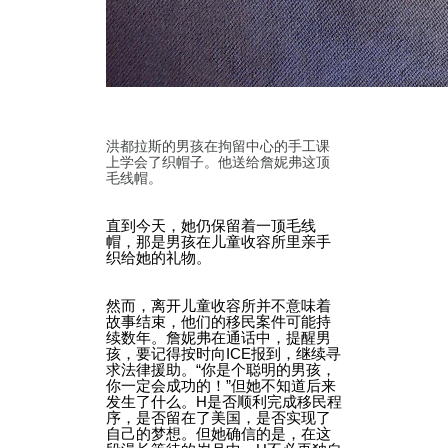
洪都拉斯的男孩在拘留中心的手工课
上学会了织帽子。他送给詹妮弗这顶
毛线帽。
直到今天，她仍保留着一顶毛线
帽，那是男孩在儿童收容所里亲手
织给她的礼物。
然而，离开儿童收容所并不意味着
故事结束，他们的移民案件可能持
续数年。詹妮弗在通话中，提醒男
孩，要记得按时向ICE报到，继续寻
求法律援助。“你是个聪明的男孩，
你一定会成功的！”但她不知道后来
发生了什么。H是否顺利完成移民程
序，是否留在了美国，是否实现了
自己的梦想。但她确信的是，在这