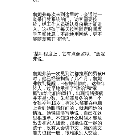
詹妮弗每次来到这里时，会通过一
道带门禁系统的门。访客需要按
铃，经工作人员确认身份后才能进
入。这些孩子每天按照固定时间表
学习和休息，不能使用网络，更不
能随意离开“宿舍”。
“某种程度上，它有点像监狱。”詹妮
弗说。
詹妮弗第一次见到洪都拉斯的男孩H
时，他已经被拘留了几个月，詹妮
弗收到提醒，H有抑郁倾向。这些年
轻人，过早地承担了“政治”和“家
庭”加给他们的重担，出现情绪疾病
并不是少数。朱郁菲服务的另一个
女孩今年16岁，有次朱郁菲在电脑
上看到她眼睛红红的，就询问她的
情况。她轻描淡写地说，自己在这
里很孤单。不知道什么时候才能放
出去和家人团聚，跟她住在一起的
孩子，没有人会讲中文，她的英文
能力也很一般，很难跟别人交流。