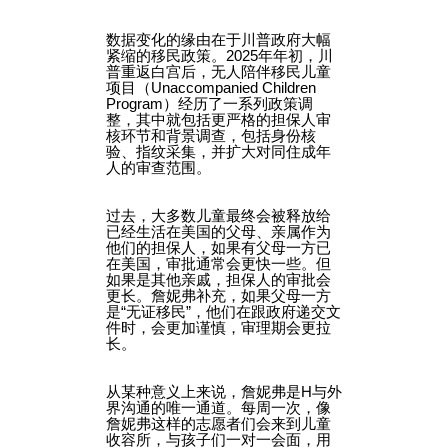
数据变化的缘由在于川普政府大幅
紧缩的移民政策。2025年年初，川
普重返白宫后，无人陪伴移民儿童
项目（Unaccompanied Children
Program）经历了一系列政策调
整，其中就包括更严格的担保人审
核环节和背景调查，包括身份核
验、指纹采集，并扩大对同住成年
人的审查范围。
过去，大多数儿童最终会被释放给
已经生活在美国的父母、亲属作为
他们的担保人，如果有父母一方已
在美国，审批通常会更快一些。但
如果是其他亲戚，担保人的审批会
更长。詹妮弗补充，如果父母一方
是“无证移民”，他们在跟政府递交文
件时，会更加谨慎，审理期会更拉
长。
从某种意义上来说，詹妮弗是H与外
界沟通的唯一通道。每周一次，像
詹妮弗这样的志愿者们会来到儿童
收容所，与孩子们一对一会面，用