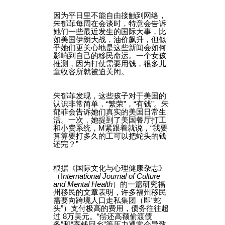
因为平日里不能自由接触到网络，
朱郁菲每周在会谈时，特意会告诉
她们一些最近发生的国际大事，比
如美国伊朗大战，油价飙升，但似
乎她们更关心地是这些新闻会如何
影响到自己的移民命运。一个女孩
推测，因为打仗需要用钱，很多儿
童收容所就被迫关闭。
朱郁菲发现，这些孩子对于美国的
认识非常简单，“繁荣”，“有钱”。朱
郁菲会告诉她们真实的美国日常生
活。一次，她提到了美国餐厅打工
和小费系统，M紧跟着就说，“我要
算算要打多久的工可以把蛇头的钱
还完？”
根据《国际文化与心理健康杂志》
（I
nternational Journal of Culture
and Mental Health
）的一篇研究福
州移民的文章表明，许多福州移民
需要向跨境人口走私集团（即“蛇
头”）支付极高的费用，债务往往超
过 8万美元。“偿还高额偷渡债
务”和“寄钱回乡”等压力通常会导致