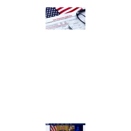
新泽
西非
公民
误注
册事
件
后，
移民
社区
需要
知道
什
么？
选民
登记
自查
指南
Read
More
»
项庄
舞