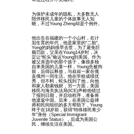
为保护未成年的隐私，大多数无人
陪伴移民儿童的个体故事无人知
晓，不过Young Zheng却是个例外。
他出生在福建的一个小山村，在计
划生育的年代，他是家里的“二胎”。
Yong的妈妈很早去世，为了避免巨
额罚款，父亲在Young14岁时，决
定让“蛇头”偷运Young到美国。作为
被父亲选中的那个孩子，像很多独
自来美国的儿童一样，Young先被拘
留，后得以释放，与叔叔一家在俄
亥俄州一同生活。他在学校成绩优
秀，但不料，蛇头找到了他，向他
和家人勒索钱财，另一方面，美国
移民与海关执法局(ICE)声称他错过
了报到日期，并启动程序，准备将
他遣返中国。后来，在美国公益律
师和民间组织的多方帮助下，Young
终于在18岁前，获得“特殊移民青少
年”身份（Special Immigrant
Juvenile Status），后成为美国公
民，继续生活在美国。