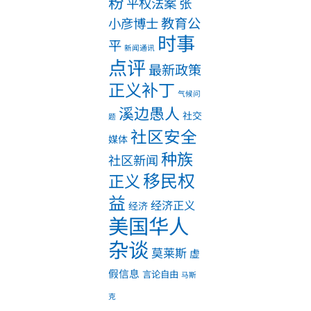
粉
平权法案
张
教育公
小彦博士
时事
平
新闻通讯
点评
最新政策
正义补丁
气候问
溪边愚人
社交
题
社区安全
媒体
种族
社区新闻
移民权
正义
益
经济正义
经济
美国华人
杂谈
莫莱斯
虚
假信息
言论自由
马斯
克