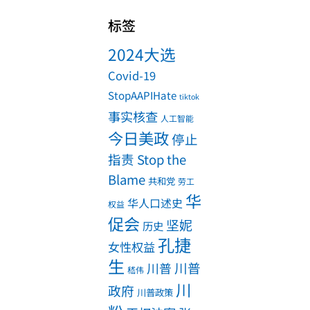
标签
2024大选
Covid-19
StopAAPIHate
tiktok
事实核查
人工智能
今日美政
停止
指责 Stop the
Blame
共和党
劳工
华
华人口述史
权益
促会
坚妮
历史
孔捷
女性权益
生
川普
川普
嵇伟
川
政府
川普政策