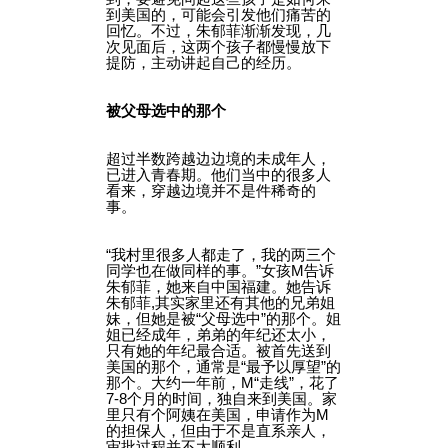
到美国的，可能会引发他们痛苦的
回忆。不过，朱郁菲渐渐发现，几
次见面后，这两个孩子都慢慢放下
提防，主动讲起自己的经历。
被父母选中的那个
超过半数跨越边边境的未成年人，
已进入青春期。他们当中的很多人
看来，穿越边境并不是件稀奇的
事。
“我村里很多人都走了，我的两三个
同学也在做同样的事。”女孩M告诉
朱郁菲，她来自中国福建。她告诉
朱郁菲,其实家里还有其他的兄弟姐
妹，但她是被“父母选中”的那个。姐
姐已经成年，弟弟的年纪还太小，
只有她的年纪最合适。被首先送到
美国的那个，通常是“最予以厚望”的
那个。大约一年前，M“走线”，花了
7-8个月的时间，独自来到美国。家
里只有个阿姨在美国，申请作为M
的担保人，但由于不是直系亲人，
审批过程并不太顺利。