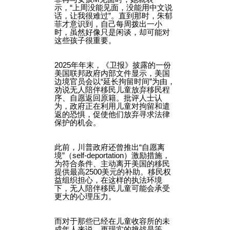
示，“上周没能见面，没能用中文说
话，让我很难过”。直到那时，朱郁
菲才意识到，自己每周拨出一小
时，虽然好像只是闲谈，却可能对
这些孩子很重要。
2025年年末，《卫报》披露的一份
美国联邦政府内部文件显示，美国
边境官员会以“延长拘留时间”为由，
劝说无人陪伴移民儿童放弃移民程
序、自愿返回原籍。批评人士认
为，政府正在利用儿童对拘留和遣
返的恐惧，促使他们放弃寻求法律
保护的机会。
此前，川普政府还曾推出“自愿离
境”（self-deportation）激励措施，
为符合条件、主动离开美国的移民
提供最高2500美元的补助。移民权
益组织担心，在这样的执法环境
下，无人陪伴移民儿童可能会承受
更大的心理压力。
而对于那些已经在儿童收容所的未
成年人来说，更现实的挑战是等