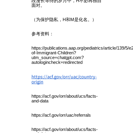
段漫长等待的岁月中，H不必再独自
面对。
（为保护隐私，H和M是化名。）
参考资料：
https://publications.aap.org/pediatrics/article/139/5
of-Immigrant-Children?
utm_source=chatgpt.com?
autologincheck=redirected
https://acf.gov/orr/uac/country-
origin
https://acf.gov/orr/about/ucs/facts-
and-data
https://acf.gov/orr/uac/referrals
https://acf.gov/orr/about/ucs/facts-