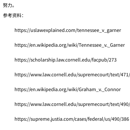
努力。
参考资料：
https://uslawexplained.com/tennessee_v_garner
https://en.wikipedia.org/wiki/Tennessee_v._Garner
https://scholarship.law.cornell.edu/facpub/273
https://www.law.cornell.edu/supremecourt/text/471
https://en.wikipedia.org/wiki/Graham_v._Connor
https://www.law.cornell.edu/supremecourt/text/490
https://supreme.justia.com/cases/federal/us/490/386