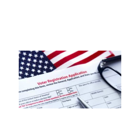
Read
More
»
新泽
西非
公民
误注
册事
件
后，
移民
社区
需要
知道
什
么？
选民
登记
自查
指南