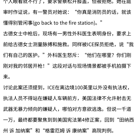
个人眼看就不行了，要求警察松开膝盖，但被拒绝。她在庭
审时作证说，有一警员对她说：“你真是消防员的话，就该
懂得别管闲事(go back to the fire station)。”
古德女士中枪后，现场有一男性外科医生表明身份，要求上
前给古德女士测量脉搏和施救。同样被ICE探员拒绝，说“我
们有自己的医护。”外科医生怒斥：“他们在哪里？你们刚
刚对我的邻居开枪！”这段对话与现场情景都被手机拍摄下
来。
讨论此案还须提到，ICE在离边境100英里以外没有执法权，
执法人员不得站在嫌疑人车辆前方，美国法律不允许射击无
武器无暴力倾向的嫌疑人，哪怕对方意欲逃逸。但说一千道
一万，最终都要聚焦到到美国宪法第4修正案，回到“田纳西
州 诉 加纳案”和“格雷厄姆 诉 康纳案”高院判例。