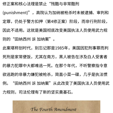
修正案和核心法理是禁止“残酷与非常酷刑
(punishment)”，高院认为加纳被枪杀时未被逮捕、审判和
定罪，仍处于警方扣押（第4修正案）阶段，而非行刑阶段，
因此不适用。这就是美国彻底改变美国执法人员使用武力规
则的“田纳西州 诉 加纳案”。
此案堪称划时代，别忘记那是1985年，美国因犯刑事罪而判
死刑是家常便饭，尤其在南方，黑人被告在涉及白人受害者
的暴力犯罪中大都难逃一死。在那个年代，不听警察指令意
欲逃跑的非暴力嫌犯被枪杀，简直小菜一碟，几乎是执法惯
例。“田纳西州 诉 加纳案”从此改变了美国执法人员使用武
力规则，司法伦理有了新的坚实奠基石。