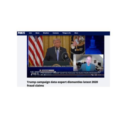
Read
More
»
项庄
舞
剑，
川普
意在
推翻
中期
选举
Read
More
»