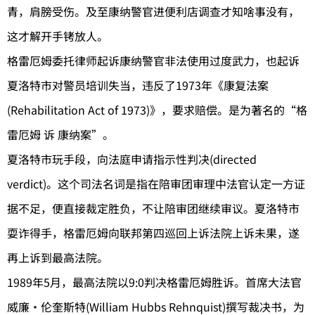
青，肩膀受伤。及至康纳警官进便利店调查才知啥事没有，
这才解开手铐放人。
格雷厄姆委托律师起诉康纳警官非法使用过度武力，也起诉
夏洛特市对警员培训失当，违反了1973年《康复法案
(Rehabilitation Act of 1973)》，要求赔偿。是为著名的“格
雷厄姆 诉 康纳案”。
夏洛特市玩手段，向法庭申请指示性判决(directed
verdict)。这个司法名词是指在陪审团审理中法官认定一方证
据不足，便直接裁定胜负，不让陪审团继续审议。夏洛特市
耍诈得手，格雷厄姆向联邦第四巡回上诉法院上诉未果，遂
再上诉到最高法院。
1989年5月，最高法院以9:0判决格雷厄姆胜诉。首席大法官
威廉·伦奎斯特(William Hubbs Rehnquist)撰写裁决书，为