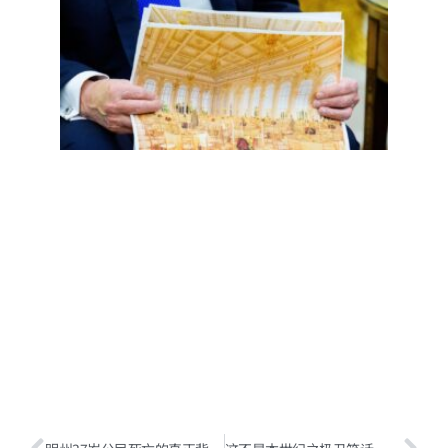
五，
誓言
重返
的镀
金时
代掉
漆了
Read
More
»