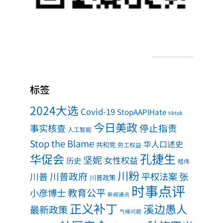
标签
2024大选
Covid-19
StopAAPIHate
tiktok
今日美政
事实核查
停止指责
人工智能
Stop the Blame
华人口述史
共和党
劳工权益
孔捷生
华促会
坚妮
女性权益
历史
嵇伟
川粉
川普政府
川普
平权法案
张
川普政策
时事点评
教育公平
小彦博士
新闻通讯
正义补丁
溪边愚人
最新政策
气候问题