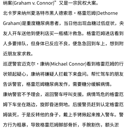
纳案(Graham v. Connor)”又是一宗民权大案。
北卡罗来纳州夏洛特市黑人德索恩·格雷厄姆(Dethorne
Graham)是重度糖尿病患者，当日他出现血糖过低症状，央
友人开车送他到便利店买一瓶橘汁救急。格雷厄姆进店看到
人多要排队，但身体已反应不良，便急急回到车上，想到附
近朋友家求救。
巡逻警官迈克尔·康纳(Michael Connor)看到格雷厄姆的行
状顿起疑心，康纳将嫌疑人拦截下来盘问。帮忙驾车的朋友
告诉警官，格雷厄姆糖尿病发作，需要糖分缓解病情。
康纳警官不予理会，返回警车呼叫支援。病情笃危的格雷厄
姆下车坐在路边，旋即昏迷倒地。后援警员赶到认定格雷厄
姆装死，于是反转他的身子，戴上手铐揪起来推入警车。警
方行为粗暴，导致格雷厄姆脚部骨折，手腕割伤，额头淤