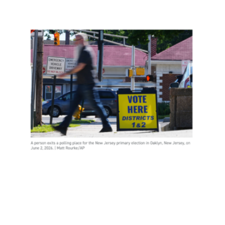
新泽
西约
400
名非
公民
投
票，
是实
锤了
选民
欺诈
吗？
Read
More
»