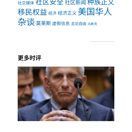
社区安全
种族正义
社区新闻
社交媒体
美国华人
移民权益
经济正义
经济
杂谈
莫莱斯
虚假信息
言论自由
马斯克
更多时评
福奇
听证
会核
查：
第五
修正
案、
实验
室起
源，
哪些
说法
有依
据？