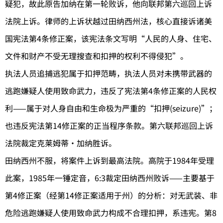
疑犯，故此原告加纳在第一轮败诉，他向联邦第六巡回上诉
法院上诉。律师的上诉状越过田纳西州法，核心直接诉诸美
国宪法第4条修正案，该宪法条文写明“人民的人身、住宅、
文件和财产不受无理搜查和扣押的权利不得侵犯”。
执法人员追捕逃犯属于扣押范畴，执法人员对未携带武器的
逃跑嫌疑人使用致命武力，违反了宪法第4条修正案的人民权
利——属于对人身自由和生命极为严重的“扣押(seizure)”；
也违反宪法第14修正案的正当程序条款。第六联邦巡回上诉
法院裁定克莱姆蒂·加纳胜诉。
田纳西州不服，将案件上诉到最高法院。高院于1984年受理
此案，1985年一锤定音，6:3裁定田纳西州败诉——主要基于
第4修正案（经第14修正案适用于州）的分析：对无武装、非
危险逃跑嫌疑人使用致命武力构成不合理扣押，系违宪。第8