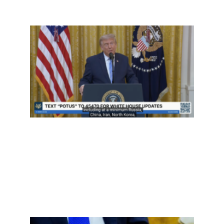
事实
查：
再重
提“20
大选
弊”—
并首
控中
预？
Read
More »
二百