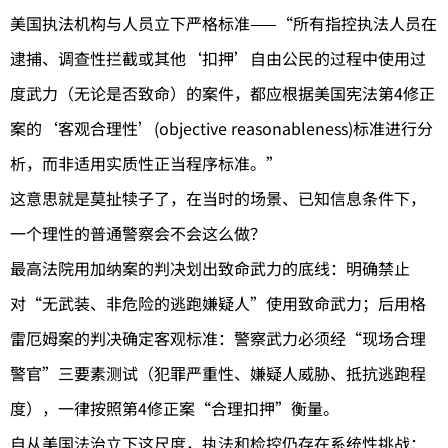
美国执法机构与人员立下严格标准——“所有指控执法人员在
逮捕、调查性拦截或其他‘扣押’自由公民的过程中使用过
度武力（无论是否致命）的案件，都应根据美国宪法第4修正
案的‘客观合理性’(objective reasonableness)标准进行分
析，而非适用实质性正当程序标准。”
这意思就是莫扯犊子了，在当时的场景、已知信息条件下，
一个理性的普通警察会不会这么做？
最高法院用加纳案的判决划出致命武力的底线：明确禁止
对“无武装、非危险的逃跑嫌疑人”使用致命武力；后用格
雷厄姆案的判决确定客观标准：警察武力必须经“现场合理
警官”三要素测试（犯罪严重性、嫌疑人威胁、抵抗逃跑程
度），一律按照第4修正案“合理扣押”衡量。
自从美国法治立下这尺度，执法和检控仍存在系统性挑战：