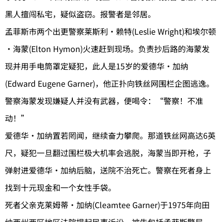
黑人擅闯私宅，疑似盗窃。报警者是邻居。
孟菲斯市两个出更警察莱斯利·赖特(Leslie Wright)和埃尔顿
·海蒙(Elton Hymon)火速赶到现场。负责抄后路的海蒙发
现并用手电筒罩定疑犯，此人是15岁的爱德华·加纳
(Edward Eugene Garner)，他正扑向铁丝网围栏企图逃逸。
警察海蒙发现嫌疑人并没有武器，便喝令：“警察！不准
动！”
爱德华·加纳置若罔闻，继续奋力攀爬。那道铁丝网高达6英
尺，疑犯一旦翻过围栏极大机率会逃脱，海蒙当即开枪，子
弹射进爱德华·加纳后脑，送院不治死亡。警察在死者身上
找到十元现金和一个女性手袋。
死者父亲克莱姆蒂·加纳(Cleamtee Garner)于1975年向田