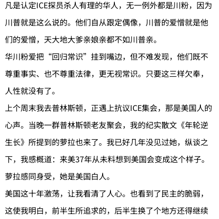
凡是认定ICE探员杀人有理的华人，无一例外都是川粉，因为
川普就是这么说的。他们自从跟定偶像，川普的爱憎就是他
们的爱憎，天大地大爹亲娘亲都不如川普亲。
华川粉爱把“回归常识”挂到嘴边，但不难发现，他们既不
尊重事实、也不尊重法律，更无视常识。只要这三样欠奉，
人性就没有了。
上个周末我去普林斯顿，正遇上抗议ICE集会，那是美国人的
心声。当晚一群普林斯顿老友聚会，我的纪实散文《年轮逆
生长》所提到的萝拉也来了。我已好几年没见过她，纵谈之
下，我感概道：来美37年从未料想到美国会变成这个样子。
萝拉感同身受，她是美国白人。
美国这十年激荡，让我看清了人心。也看到了民主的脆弱，
这使我明白，前半生所追求的，后半生换了个地方还得继续