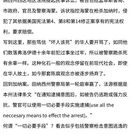
纳西州西区地区法院提起民事诉讼，被告包括孟菲斯警局、
市政府、官员及警察海蒙。诉状指控海蒙在枪杀加纳时，侵
犯了其依据美国宪法第4、第8和第14修正案享有的宪法权
利，要求赔偿。
写到这里，那些笃信“坏人该死”的华人要开骂了，如同他
们数落弗洛伊德十余年前犯过事坐过牢，所以被警察跪杀死
有余辜一样。这种化石一般的观念停留在前现代社会，即使
在华人故土，如今那套陈腐观念亦被逐步扬弃了。
回到加纳案。田纳西州警察局第一轮庭审赢了，法源根据是
本州法律条文“在通知逮捕意图后，如被告仍逃跑或强力反
抗，警官可以使用一切必要手段实施逮捕(use all the
neccesary means to effect the arrest)。”
何谓“一切必要手段”？看去似乎包括警察枪击意图逃逸的