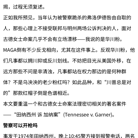
揭，过程无须复述。
正如我所预见，当年认为被警察跪杀的弗洛伊德咎由自取的
人，那些心理上不接受联邦与明州两场公诉判决的人，面对
古德女士命案几乎不会有立场漂移——我说的是华川粉。
MAGA倒有不少反戈相向，尤其在这件事上。反观华川粉，他
们凡事都以拥川抑或反川划线。不妨把目光从美国外移，在
远方那些不问是非清浊，凡事都站在权力那边的是何种群
体？不是乌泱泱的老少粉红吗？如此品种，和“川普总是对
的”那款红帽子倒是色谱相近。
本文要重温一个和古德女士命案法理密切相关的著名案件
——“田纳西州 诉 加纳案”(Tennessee v. Garner)。
警察可以开枪吗
事发于1974年田纳西州，晚上10:45警方接到报警电话，两名