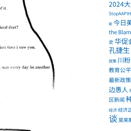
2024
StopAAPIH
今日
能
the Bla
华促
史
孔捷生
川粉
政策
教育公平
最新政策
边愚人
区新闻
经济
经济
谈
莫莱