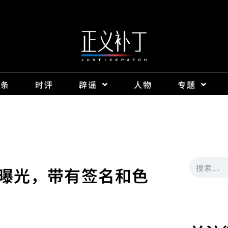
头条
时评
辟谣
人物
专题
曝光，带有签名和色