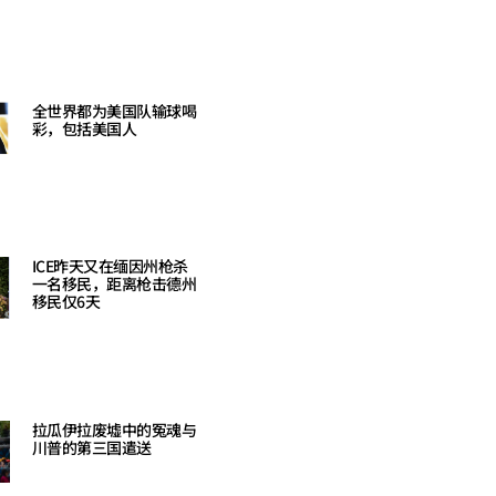
Read More »
全世界都为美国队输球喝
彩，包括美国人
Read More »
ICE昨天又在缅因州枪杀
一名移民，距离枪击德州
移民仅6天
Read More »
拉瓜伊拉废墟中的冤魂与
川普的第三国遣送
Read More »