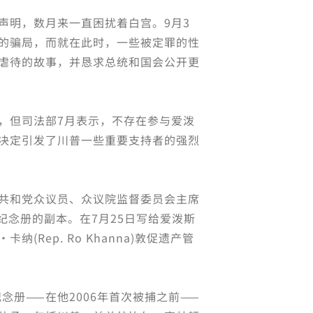
声明，数月来一直困扰着白宫。9月3
的骗局，而就在此时，一些被定罪的性
虐待的故事，并恳求总统和国会公开更
，但司法部7月表示，不存在参与爱泼
决定引发了川普一些重要支持者的强烈
共和党众议员、众议院监督委员会主席
了生日纪念册的副本。在7月25日写给爱泼斯
Rep. Ro Khanna)敦促遗产管
念册——在他2006年首次被捕之前——