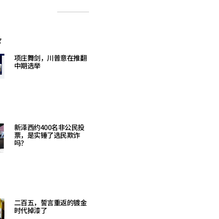
条
项庄舞剑，川普意在推翻
中期选举
Read More »
新泽西约400名非公民投
票，是实锤了选民欺诈
吗？
Read More »
二百五，誓言重返的镀金
时代掉漆了