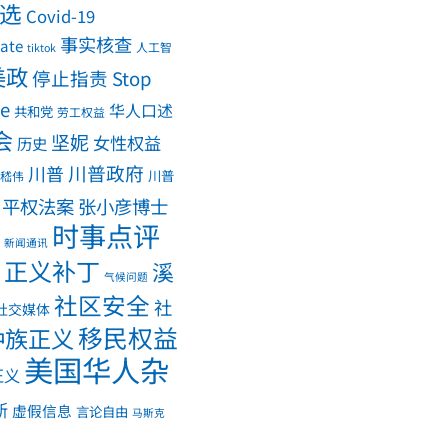
大选
Covid-19
事实核查
ate
人工智
tiktok
美政
停止指责 Stop
me
华人口述
共和党
劳工权益
会
坚妮
女性权益
历史
川普政府
川普
川普
嵇伟
平权法案
张小彦博士
时事点评
新闻通讯
正义补丁
溪
气候问题
社区安全
社
社交媒体
移民权益
种族正义
美国华人杂
正义
斯
虚假信息
言论自由
马斯克