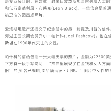
是专业装订的，包含数十封来自爱泼斯坦当时关联人士的
和亿万富翁利昂·布莱克(Leon Black)。一些信息
挑逗性的图画或照片。
爱泼斯坦遗产还提交了纪念册中的另一封提及川普的信件
海湖庄园长期会员乔尔·帕什科(Joel Pashcow)，
斯坦在1990年代交往的女性。
帕什科的信函包括一张大幅支票的照片，金额为22500
下方有一段手写说明：“杰弗里展现了在金钱和女人方面的
旧’的[姓名已编辑]卖给唐纳德·川普。”图片中女性的