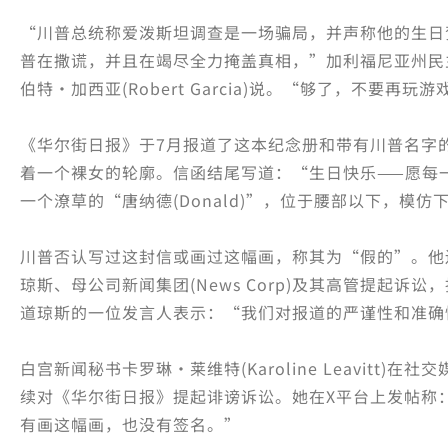
“川普总统称爱泼斯坦调查是一场骗局，并声称他的生日
普在撒谎，并且在竭尽全力掩盖真相，”加利福尼亚州民
伯特·加西亚(Robert Garcia)说。“够了，不要
《华尔街日报》于7月报道了这本纪念册和带有川普名字
着一个裸女的轮廓。信函结尾写道：“生日快乐——愿每
一个潦草的“唐纳德(Donald)”，位于腰部以下，模仿
川普否认写过这封信或画过这幅画，称其为“假的”。他
琼斯、母公司新闻集团(News Corp)及其高管提起诉
道琼斯的一位发言人表示：“我们对报道的严谨性和准确
白宫新闻秘书卡罗琳·莱维特(Karoline Leavitt
续对《华尔街日报》提起诽谤诉讼。她在X平台上发帖称
有画这幅画，也没有签名。”