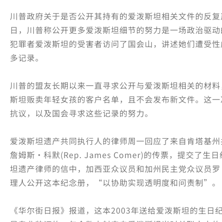
川普政府关于是否公开其持有的爱泼斯坦相关文件的反复
日，川普称公开更多爱泼斯坦细节的努力是一场政治驱动
犯罪者爱泼斯坦的受害者访问了国会山，讲述她们遭受性
多记录。
川普的盟友长期以来一直寻求公开与爱泼斯坦相关的材料
斯坦贩卖年轻女孩的客户名单，且不会发布新文件。这一
抗议，以及国会寻求这些记录的努力。
爱泼斯坦遗产共同执行人的律师周一回应了来自肯塔基州
詹姆斯·科默(Rep. James Comer)的传票，提交
坦遗产律师的信中，加西亚众议员和加州民主党众议员罗·卡纳(
理人公开这本纪念册，“以协助实现透明度和问责制”。
《华尔街日报》报道，这本2003年送给爱泼斯坦的生日纪