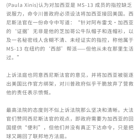
(Paula Xinis)认为对加西亚是 MS-13 成员的指控缺乏
说服力，命令川普政府必须设法将加西亚接回美国。西
尼斯法官在一份命令中写道：“针对阿布雷戈·加西亚
的‘证据’无非是他的芝加哥公牛队帽子和连帽衫，以
及一名秘密线人含糊不清、未经证实的指控，称他属于
MS-13 在纽约的‘西部’帮派——但他从未在那里生活
过。”
上诉法庭也同意西尼斯法官的意见，并将加西亚被驱逐
出美国比作官方绑架，对川普政府似乎干脆放弃了营救
他的责任表示愤慨。
最高法院的态度则不似上诉法院那么坚决和清晰。大法
官们赞同西尼斯法官的观点，即政府需要为加西亚的回
国提供“便利”，但他们并没有真正下达命令，只是把
球又踢回了联邦地方法庭。