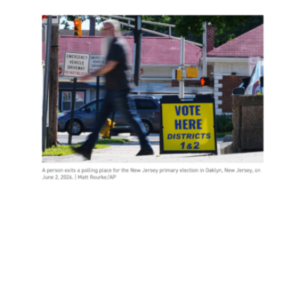
新泽
西约
400
名非
公民
投
票，
是实
锤了
选民
欺诈
吗？
Read
More
»