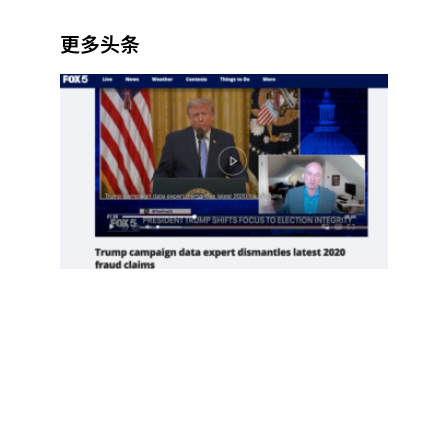
更多头条
项庄
舞
剑，
川普
意在
推翻
中期
选举
Read
More
»