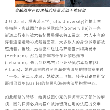
奥兹图尔克被逮捕的场景近似于被绑架。
3 月 25 日，塔夫茨大学(Tufts University)的博士生
鲁梅萨·奥兹图尔克在萨默维尔(Somerville)的一条
街道上行走时被六名移民局便衣特工带走，六人中有的
穿着连帽运动衫或戴着面罩，大多数人的身份徽章都被
遮掩着。当晚，她被驱车送往马萨诸塞州梅斯昆市
(Methuen)，然后是新罕布什尔州黎巴嫩市
(Lebanon)，最后到达弗吉尼亚州圣奥尔本斯市(St.
Albans)，她在那里的移民与海关执法局的拘留室里过
了一夜。第二天凌晨，她被送上飞机，转移到路易斯安
那州巴西尔(Basile)的移民和海关执法局拘留中心。
如此频繁的转移，给奥兹图尔克的律师带来了额外的麻
烦，因为律师必须向客户被拘留所在地的法庭提交申