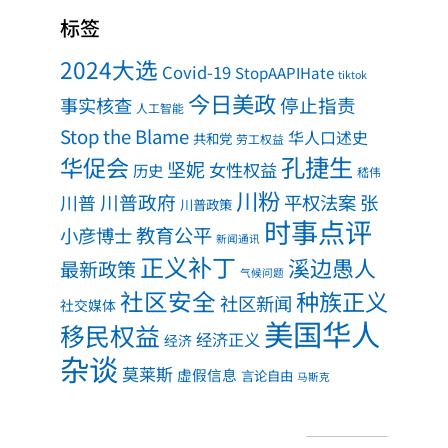
标签
2024大选
Covid-19
StopAAPIHate
tiktok
今日美政
事实核查
停止指责
人工智能
Stop the Blame
华人口述史
共和党
劳工权益
孔捷生
华促会
坚妮
女性权益
历史
嵇伟
川粉
川普政府
川普
平权法案
张
川普政策
时事点评
教育公平
小彦博士
新闻通讯
正义补丁
溪边愚人
最新政策
气候问题
社区安全
种族正义
社区新闻
社交媒体
美国华人
移民权益
经济正义
经济
杂谈
莫莱斯
虚假信息
言论自由
马斯克