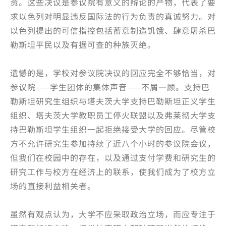
资。这些决议是参议院有意义的辩论的产物，代表了要
求以色列对明显违反国际法的行为负责的真诚努力。对
以色列提出的可信指控包括蓄意制造饥饿、肆意屠杀巴
勒斯坦平民以及有据可查的种族灭绝。
遗憾的是，学校对参议院决议的回应完全不够恰当，对
参议院——学生团体的集体声音——不屑一顾。支持巴
勒斯坦研究生组织与塔夫茨大学支持巴勒斯坦正义学生
组织、塔夫茨大学教职员工停火联盟以及弗莱彻大学支
持巴勒斯坦学生组织一起拒绝接受大学的回应。尽管校
方不允许研究生参加持续了近八个小时的参议院会议，
但我们在校园中的存在，以及通过支付学费和研究生的
研究工作与校方在经济上的联系，使我们成为了校方立
场的直接利益相关者。
虽然有观点认为，大学不应采取政治立场，而应专注于