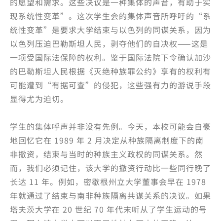
的愿望和需求。这些决议是一种集体的声音，有助于实
现系统性变革”。这次学生会的集体声音所呼吁的“系
统性变革”是要求大学结束与以色列的同谋关系，因为
以色列压迫巴勒斯坦人民，剥夺他们的自决权——这是
一项受国际法保障的权利。鉴于国际法院下令确认加沙
的巴勒斯坦人民根据《灭绝种族罪公约》享有的权利有
可能遭到“有据可查”的侵犯，这些强有力的游说手段
显得尤为迫切。
学生的集体呼声并非没有先例。今天，本校可能会自豪
地回忆它在 1989 年 2 月决定从种族隔离制度下的南
非撤资，结束与当时的种族主义政权的同谋关系。然
而，我们必须记住，该大学的撤资行动比一些同行晚了
长达 11 年。例如，密歇根州立大学董事会早在 1978
年就通过了结束与南非种族隔离共谋关系的决议。如果
塔夫茨大学在 20 世纪 70 年代末听从了学生运动的号