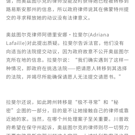
请，而奥兹图尔克的律师没能及时获得她已经被转移到
路易斯安那州的信息，所以政府律师说其在佛蒙特州提
交的寻求释放她的动议没有法律意义。
奥兹图尔克律师阿德里安娜·拉斐尔(Adriana
Lafaille)对此提出质疑。拉斐尔告诉法官，他们没有
向适当的法院提交动议，因为政府故意不公开奥兹图尔
克所在地的信息。拉斐尔说：“我们确实遇到了这样一
种情况，即政府在挑选法院——把请愿人转移到其选择
的法院，并竭尽所能确保请愿人无法提交请愿书。”
拉斐尔还说，如此跨州转移是“极不寻常”和“秘
密”企图的一部分，目的是不让她接触自己的律师或靠
近她的家。当然，在哪个州处理案子至关重要。川普政
府希望在保守州起诉，奥兹图尔克的律师则尽一切努力