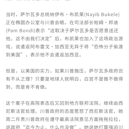
当时，萨尔瓦多总统纳伊布·布凯莱(Nayib Bukele)
正在椭圆办公室与川普会晤。在司法部长帕姆·邦迪
(Pam Bondi)表示“这取决于萨尔瓦多是否愿意送还
他。这不由我们决定”后，布凯莱也加入了这场政治游
戏，说遣返阿布雷戈·加西亚无异于将“恐怖分子偷渡
到美国”，表示他不会遣返加西亚。
但是，以美国的实力，如果川普施压，萨尔瓦多政府岂
有不从之理？只要是地球人就明白，白宫不是做不做得
到，而是肯不肯做。
这个案子在高院表态后又回到地方联邦法院，继续由西
尼斯法官处理。川普政府的态度惹怒了西尼斯法官，她
周二斥责川普政府在遵守最高法院意见方面拖拖拉拉，
说政府“迄今为止，什么也没做”。她说她打算强迫川