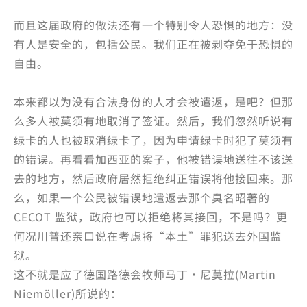
而且这届政府的做法还有一个特别令人恐惧的地方：没
有人是安全的，包括公民。我们正在被剥夺免于恐惧的
自由。
本来都以为没有合法身份的人才会被遣返，是吧？但那
么多人被莫须有地取消了签证。然后，我们忽然听说有
绿卡的人也被取消绿卡了，因为申请绿卡时犯了莫须有
的错误。再看看加西亚的案子，他被错误地送往不该送
去的地方，然后政府居然拒绝纠正错误将他接回来。那
么，如果一个公民被错误地遣返去那个臭名昭著的
CECOT 监狱，政府也可以拒绝将其接回，不是吗？更
何况川普还亲口说在考虑将“本土”罪犯送去外国监
狱。
这不就是应了德国路德会牧师马丁·尼莫拉(Martin
Niemöller)所说的：