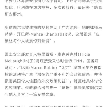
不要在路易斯安那州打这个官司。上述哈利勒案子也是
如此。哈利勒在纽约被捕，多次被转移，最后去了路易
斯安那州。
奥兹图尔克被逮捕的视频在网上广为流传。她的律师马
赫萨·汗巴拜(Mahsa Khanbabai)说，这段视频“应
该让每个人被震惊到骨髓”。
国土安全部发言人特里西娅·麦克劳克林(Tricia
McLaughlin)于3月底接受采访时告诉 CNN，国务卿
马可·卢比奥(Marco Rubio)“认定”奥兹图尔克被指
控的活动将产生“潜在的严重不利外交政策后果，并将
损害美国令人信服的外交政策利益”。她拒绝具体讨论
内容细节。但政府给出的唯一“证据”就是奥兹图尔克
与他人合写了一篇专栏文章。