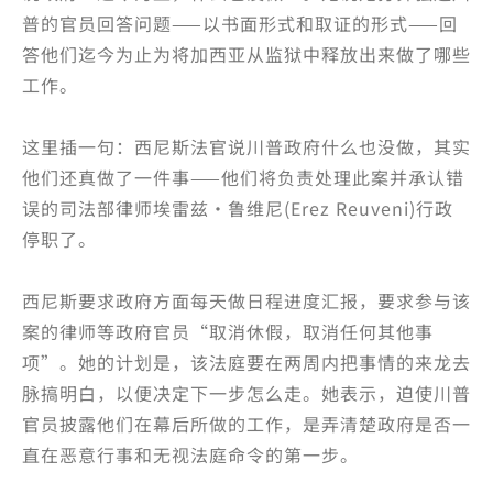
普的官员回答问题——以书面形式和取证的形式——回
答他们迄今为止为将加西亚从监狱中释放出来做了哪些
工作。
这里插一句：西尼斯法官说川普政府什么也没做，其实
他们还真做了一件事——他们将负责处理此案并承认错
误的司法部律师埃雷兹·鲁维尼(Erez Reuveni)行政
停职了。
西尼斯要求政府方面每天做日程进度汇报，要求参与该
案的律师等政府官员“取消休假，取消任何其他事
项”。她的计划是，该法庭要在两周内把事情的来龙去
脉搞明白，以便决定下一步怎么走。她表示，迫使川普
官员披露他们在幕后所做的工作，是弄清楚政府是否一
直在恶意行事和无视法庭命令的第一步。