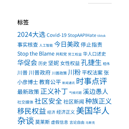
标签
2024大选
Covid-19
StopAAPIHate
tiktok
今日美政
事实核查
停止指责
人工智能
Stop the Blame
华人口述史
共和党
劳工权益
孔捷生
华促会
坚妮
女性权益
历史
嵇伟
川粉
川普政府
川普
平权法案
张
川普政策
时事点评
教育公平
小彦博士
新闻通讯
正义补丁
溪边愚人
最新政策
气候问题
社区安全
种族正义
社区新闻
社交媒体
美国华人
移民权益
经济正义
经济
杂谈
莫莱斯
虚假信息
言论自由
马斯克