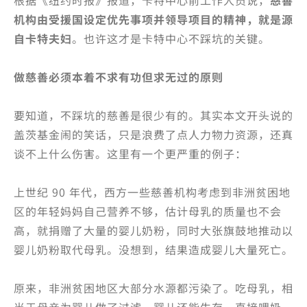
根据《纽约时报》报道，卡特中心前工作人员说，
慈善
机构由受援国设定优先事项并领导项目的精神，就是源
自卡特夫妇
。也许这才是卡特中心不踩坑的关键。
做慈善必须本着不求有功但求无过的原则
要知道，不踩坑的慈善是很少有的。其实本文开头说的
盖茨基金闹的笑话，只是浪费了点人力物力资源，还真
谈不上什么伤害。这里有一个更严重的例子：
上世纪 90 年代，西方一些慈善机构考虑到非洲贫困地
区的年轻妈妈自己营养不够，估计母乳的质量也不会
高，就捐赠了大量的婴儿奶粉，同时大张旗鼓地推动以
婴儿奶粉取代母乳。没想到，结果造成婴儿大量死亡。
原来，非洲贫困地区大部分水源都污染了。吃母乳，相