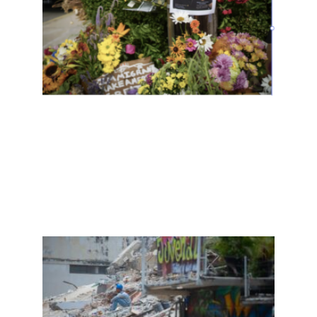
杀一
名移
民，
距离
枪击
德州
移民
仅6
天
Read
More
»
拉瓜
伊拉
废墟
中的
冤魂
与川
普的