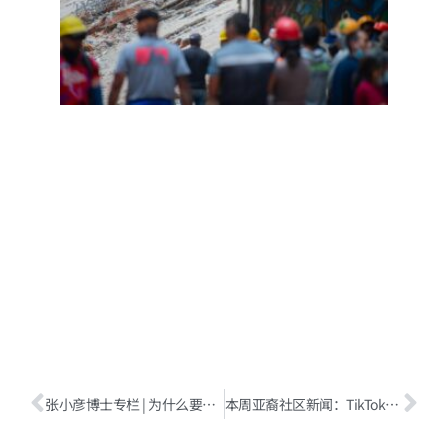
第三
国遣
送
Read
More
»
张小彦博士专栏 | 为什么要纪念《独立宣言》诞生250周年？
本周亚裔社区新闻：TikTok败诉；奥克兰前市长盛桃被控受贿；纽约学生放假庆春节