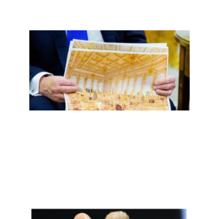
二百
五，
誓言
重返
的镀
金时
代掉
漆了
Read
More
»
全世