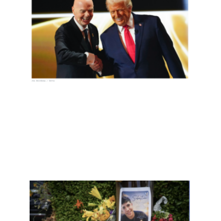
界都
为美
国队
输球
喝
彩，
包括
美国
人
Read
More
»
ICE
昨天
又在
缅因
州枪