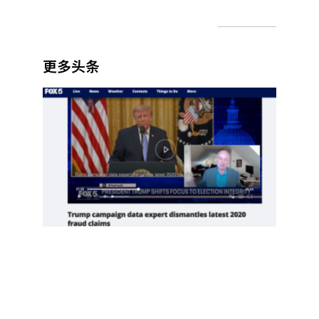
更多头条
项庄
舞
剑，
川普
意在
推翻
中期
选举
Read
More
»