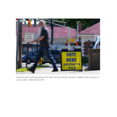
新泽
西约
400
名非
公民
投
票，
是实
锤了
选民
欺诈
吗？
Read
More
»