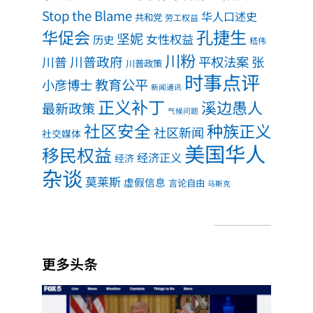
Stop the Blame
华人口述史
共和党
劳工权益
孔捷生
华促会
坚妮
女性权益
历史
嵇伟
川粉
川普政府
川普
平权法案
张
川普政策
时事点评
教育公平
小彦博士
新闻通讯
正义补丁
溪边愚人
最新政策
气候问题
社区安全
种族正义
社区新闻
社交媒体
美国华人
移民权益
经济正义
经济
杂谈
莫莱斯
虚假信息
言论自由
马斯克
更多头条
项庄
舞
剑，