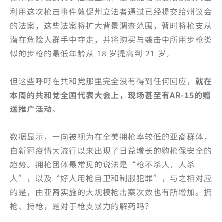
利用这次枪击事件敦促州立法者通过已经提交给州议会
的法案，这些法案将扩大背景调查范围，暂时将枪支从
潜在危险人群手中夺走，并将购买与袭击中所用步枪类
似的步枪的最低年龄从 18 岁提高到 21 岁。
但这些呼吁在共和党那里完全没有得到任何回应，
就在
本周的共和党全国代表大会上，现场甚至有AR-15的赠
送推广活动
。
数据显示，一向被视为在全美拥枪率较低的亚裔群体，
自新冠疫情大流行以来出现了日益增长的购枪保安全的
趋势。拥枪团体最常见的说法是“枪不杀人，人杀
人”，以及“好人用枪自卫和制服犯罪”，与之相对应
的是，由亚裔实施的大规模枪击案次数也有所增加。拥
枪、持枪，是对于枪支暴力的解药吗？