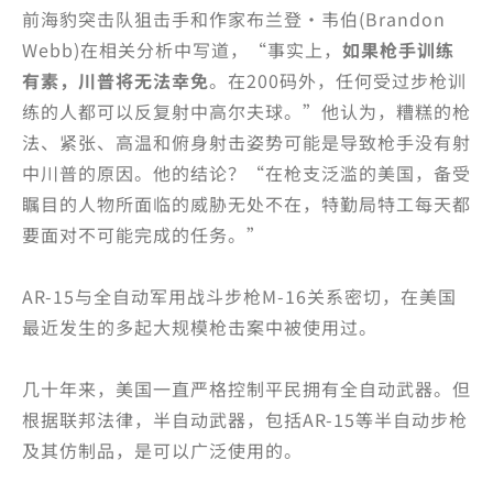
前海豹突击队狙击手和作家布兰登·韦伯(Brandon
Webb)在相关分析中写道，“事实上，
如果枪手训练
有素，川普将无法幸免
。在200码外，任何受过步枪训
练的人都可以反复射中高尔夫球。”他认为，糟糕的枪
法、紧张、高温和俯身射击姿势可能是导致枪手没有射
中川普的原因。他的结论？“在枪支泛滥的美国，备受
瞩目的人物所面临的威胁无处不在，特勤局特工每天都
要面对不可能完成的任务。”
AR-15与全自动军用战斗步枪M-16关系密切，在美国
最近发生的多起大规模枪击案中被使用过。
几十年来，美国一直严格控制平民拥有全自动武器。但
根据联邦法律，半自动武器，包括AR-15等半自动步枪
及其仿制品，是可以广泛使用的。