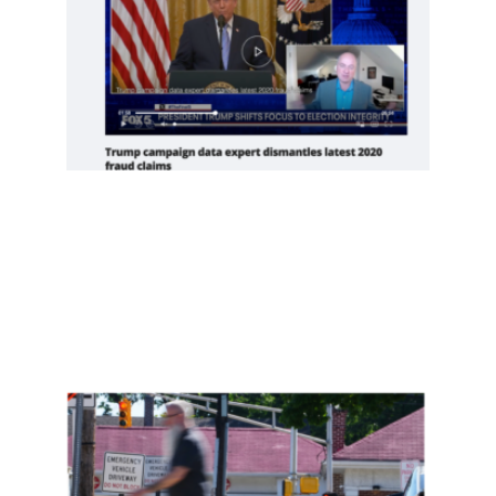
川普
意在
推翻
中期
选举
Read
More
»
新泽
西约
400
名非
公民
投