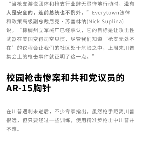
“当枪支游说团体和枪支行业肆无忌惮地行动时，
没有
人是安全的，连前总统也不例外
，”Everytown法律
和政策高级副总裁尼克·苏普林纳(Nick Suplina)
说。“棕榈州立军械厂已经承认，它的目标是让攻击性
武器在美国变得司空见惯，尽管我们知道‘枪支无处不
在’的议程会让我们的社区处于危险之中，上周末川普
集会上的枪击事件就证明了这一点。”
校园枪击惨案和共和党议员的
AR-15胸针
在川普遇刺未遂后，不少专家指出，虽然枪手距离川普
很远，但只要经过一些训练，使用精准步枪击中川普并
不难。