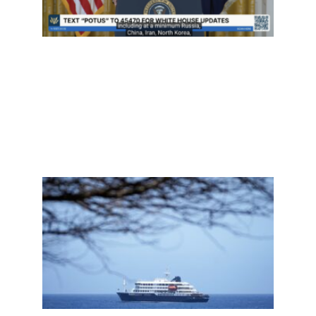
预？
Read
More »
人们
何更
易相
汉坦
毒
是“
一场
情”
Read
More »