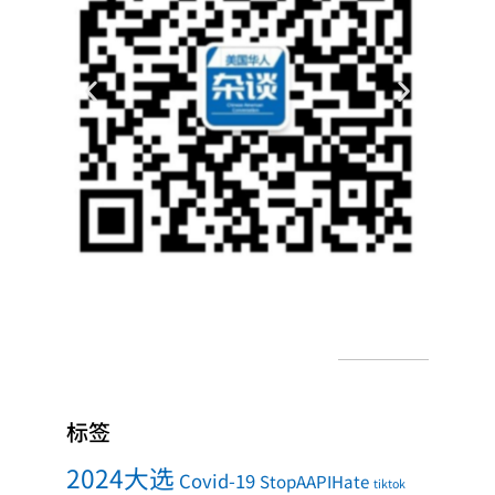
标签
2024大选
Covid-19
StopAAPIHate
tiktok