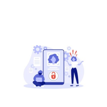
【假
加州
法封
调查
者，
查欺
将被
监狱
Read
More »