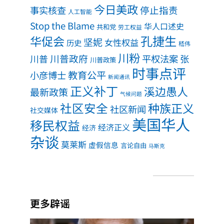
今日美政
事实核查
停止指责
人工智能
Stop the Blame
华人口述史
共和党
劳工权益
孔捷生
华促会
坚妮
女性权益
历史
嵇伟
川粉
川普政府
川普
平权法案
张
川普政策
时事点评
教育公平
小彦博士
新闻通讯
正义补丁
溪边愚人
最新政策
气候问题
社区安全
种族正义
社区新闻
社交媒体
美国华人
移民权益
经济正义
经济
杂谈
莫莱斯
虚假信息
言论自由
马斯克
更多辟谣
福奇