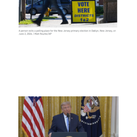
锤了
选民
欺诈
吗？
Read
More
»
事实
查：
再重
提“20
大选
弊”—
并首
控中