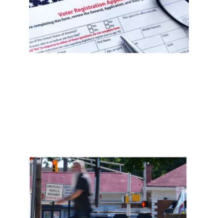
件
后，
移民
社区
需要
知道
什
么？
选民
登记
自查
指南
Read
More
»
新泽
西约
400
名非
公民
投
票，
是实