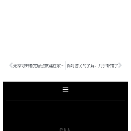
无家可归者定居点就建在家门口，我们到底在恐慌什么？
你对游民的了解，几乎都错了