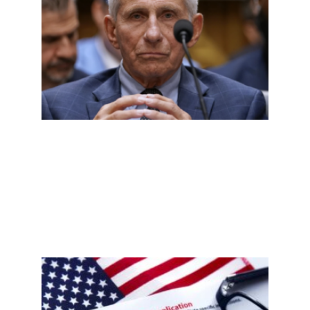
听证
会核
查：
第五
修正
案、
实验
室起
源，
哪些
说法
有依
据？
Read
More
»
新泽
西非
公民
误注
册事