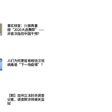
Read More »
事实核查：川普再重
提“2020大选舞弊”——
并首次指控中国干预？
Read More »
人们为何更容易相信汉坦
病毒是“下一场疫情”？
Read More »
【假】加州立法封杀调查
记者，调查欺诈将被关监
狱
Read More »