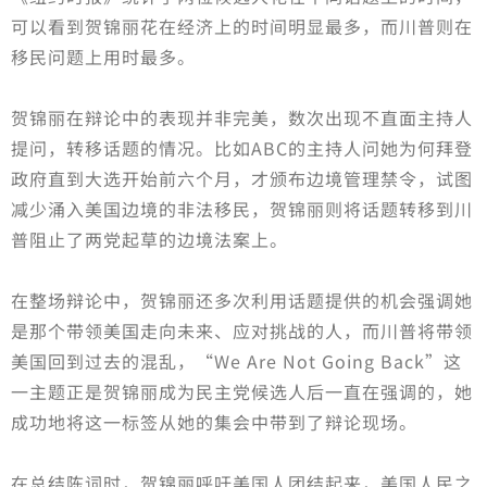
可以看到贺锦丽花在经济上的时间明显最多，而川普则在
移民问题上用时最多。
贺锦丽在辩论中的表现并非完美，数次出现不直面主持人
提问，转移话题的情况。比如ABC的主持人问她为何拜登
政府直到大选开始前六个月，才颁布边境管理禁令，试图
减少涌入美国边境的非法移民，贺锦丽则将话题转移到川
普阻止了两党起草的边境法案上。
在整场辩论中，贺锦丽还多次利用话题提供的机会强调她
是那个带领美国走向未来、应对挑战的人，而川普将带领
美国回到过去的混乱，“We Are Not Going Back”这
一主题正是贺锦丽成为民主党候选人后一直在强调的，她
成功地将这一标签从她的集会中带到了辩论现场。
在总结陈词时，贺锦丽呼吁美国人团结起来，美国人民之