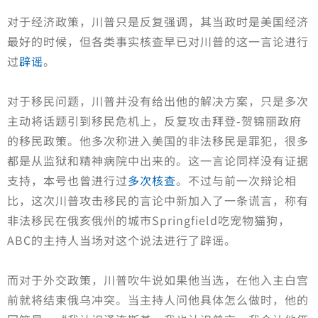
对于经济政策，川普只是反复强调，其当政时是美国经济
最好的时候，但各类事实核查早已对川普的这一言论进行
过
辟谣
。
对于移民问题，川普并没有给出他的解决方案，只是多次
主动将话题引到移民危机上，反复攻击拜登-贺锦丽政府
的移民政策。他多次称进入美国的非法移民是罪犯，很多
都是从监狱和精神病院中出来的。这一言论同样没有证据
支持，本号也曾进行过
多次核查
。不过与前一次辩论相
比，这次川普攻击移民的言论中新加入了一条谎言，称有
非法移民在俄亥俄州的城市Springfield吃宠物猫狗，
ABC的主持人当场对这个说法进行了辟谣。
而对于外交政策，川普吹牛说如果他当选，在他入主白宫
前就将结束俄乌冲突。当主持人问他具体怎么做时，他的