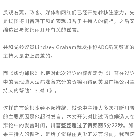
反观右翼，政客、媒体和网红们已经开始转移注意力，先
是试图将川普落下风的表现归咎于主持人的偏袒，之后又
编造出与贺锦丽耳环有关的谣言。
共和党参议员Lindsey Graham就发推称ABC新闻频道的
主持人是史上最差的。
而《纽约邮报》也把对此次辩论的标题定为《川普在辩论
中的表现遭人诟病准备充分的贺锦丽得到美国广播公司主
持人的帮助：3 对 1》。
这样的言论根本经不起推敲，辩论中主持人多次打断川普
的主要原因是他超时发言，本文开头对比过两位候选人在
辩论中的发言时间，
川普整整超过了贺锦丽5分22秒
。如
果主持人的偏袒，是给了贺锦丽更少的发言时间，我想这