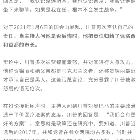
回答是，“我认识泽连斯基，我也认识普京，我会让他俩
坐下来聊聊。如果是我在任，根本不会发生战争。”
对于2021年1月6日的国会山暴乱，川普再次否认自己的
责任。
当主持人问他是否后悔时，他把责任归给了佩洛西
和首都的市长。
辩论中，川普多次被贺锦丽激怒，并对其进行人身攻击。
他称贺锦丽和她父亲都是马克思主义者，还称贺锦丽最近
才承认自己是黑人。这些污蔑言论，充分暴露了川普被激
怒后的语无伦次。
在辩论接近尾声时，主持人问到川普对奥巴马的主要政治
遗产平价医疗法案的态度。川普的回答是，“我们会有更
好的方案”，意思就是政策还在研究中。要知道，川普当
选后的2017年，共和党曾在参众两院均占多数，当时共