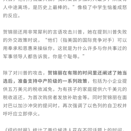
人中途离场，是历史上最棒的。”像极了中学生恼羞成怒
的反应。
贺锦丽还用非常犀利的言语攻击川普，她在提到川普失败
的外交政策时说，“他们（指美国的国际竞争对手）可以
用奉承和恩惠来操纵你，这就是为什么许多与你共事过的
军事领导人都告诉我，你是个耻辱。”
除了对川普的攻击，
贺锦丽在有限的时间里还阐述了她当
选后，准备支持中产阶级的一系列政策
，包括为小企业提
供五万美元的税收减免，为有孩子的家庭提供六千美元的
税收返还，为首次购房者发放补助金等。同时贺锦丽在面
对巴以加沙冲突的提问时，再次强调了以色列的自卫权并
呼吁应立即停火。
《纽约时报》统计了两位候选人花在不同话题上的时间，