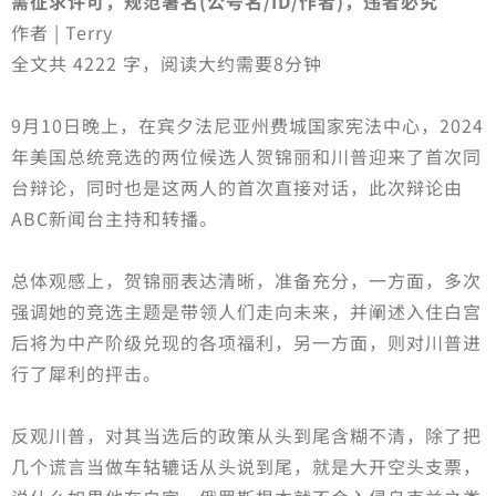
需征求许可，规范署名(公号名/ID/作者)，违者必究
作者 | Terry
全文共 4222 字，阅读大约需要8分钟
9月10日晚上，在宾夕法尼亚州费城国家宪法中心，2024
年美国总统竞选的两位候选人贺锦丽和川普迎来了首次同
台辩论，同时也是这两人的首次直接对话，此次辩论由
ABC新闻台主持和转播。
总体观感上，贺锦丽表达清晰，准备充分，一方面，多次
强调她的竞选主题是带领人们走向未来，并阐述入住白宫
后将为中产阶级兑现的各项福利，另一方面，则对川普进
行了犀利的抨击。
反观川普，对其当选后的政策从头到尾含糊不清，除了把
几个谎言当做车轱辘话从头说到尾，就是大开空头支票，