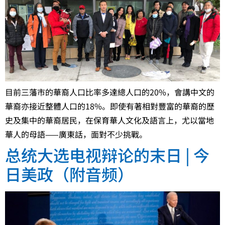
目前三藩市的華裔人口比率多達總人口的20%，會講中文的
華裔亦接近整體人口的18%。即使有著相對豐富的華裔的歷
史及集中的華裔居民，在保育華人文化及語言上，尤以當地
華人的母語——廣東話，面對不少挑戰。
总统大选电视辩论的末日 | 今
日美政（附音频）