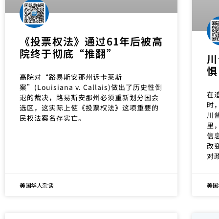
《投票权法》通过61年后被高
院终于彻底“推翻”
川
惧
高院对“路易斯安那州诉卡莱斯
案”(Louisiana v. Callais)做出了历史性倒
在
退的裁决，路易斯安那州必须重新划分国会
时
选区，这实际上使《投票权法》这项重要的
川
民权法案名存实亡。
里
信
改
对
美国华人杂谈
美国