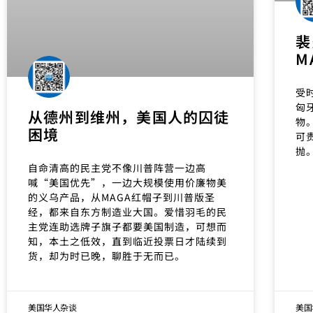
裴
M
受
匈
从德州到维州，美国人的囚徒
物
困境
可
抛
自命清高的民主党不像川普阵营一边高
喊“美国优先”，一边大规模使用价廉物美
的义乌产品，从MAGA红帽子到川普版圣
经，都来自东方制造业大国。爱惜羽毛的民
主党连助选牌子旗子都要美国制造，可想而
知，本土之低效，直到临近投票日才陆续到
货，却为时已晚，聊胜于无而已。
美国华人杂谈
美国