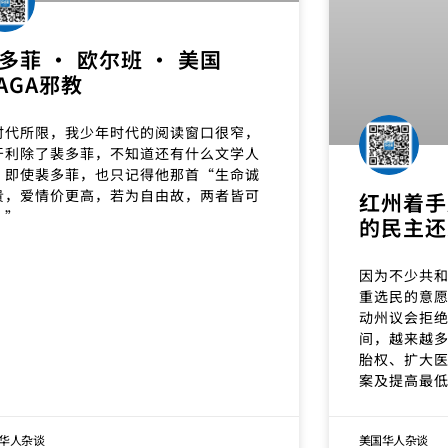
多菲 · 欧尔班 · 美国
AGA邪教
时代所限，我少年时代的阅读窗口很窄，
牙利除了裴多菲，不知道还有什么文学人
。即使裴多菲，也只记得他那首“生命诚
贵，爱情价更高，若为自由故，两者皆可
红州着手
。”
的民主还
因为不少共
重选民的意
动州议会拒
间，越来越
胎权、扩大
案及提高最
华人杂谈
美国华人杂谈