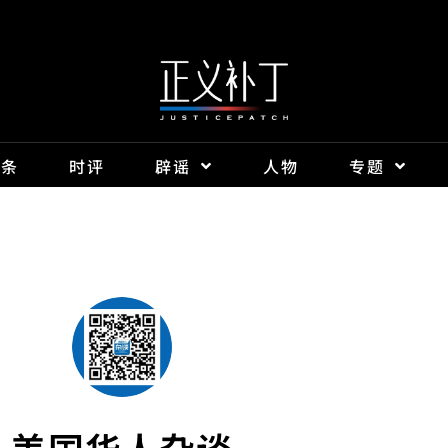
头条
时评
辟谣
人物
专题