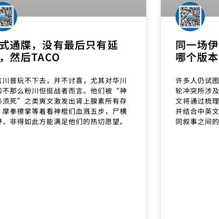
式通牒，没有最后只有延
同一场伊
，然后TACO
哪个版本
言川普玩不下去，并不讨喜，尤其对华川
许多人仍试
和不那么粉川但挺战者而言。他们被“神
轮冲突所涉
必须死”之类爽文激发出肾上腺素所有存
文将通过梳
，摩拳擦掌等着看神棍们血溅五步，尸横
并结合中英
野，非得如此方能满足他们的热切愿望。
同叙事之间