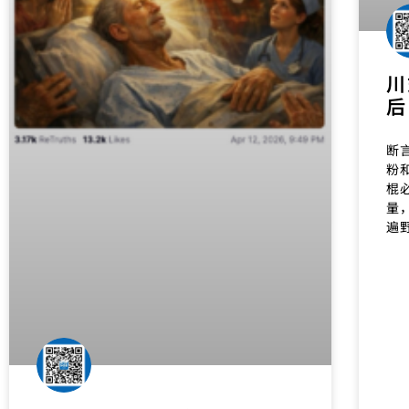
川
后
断
粉
棍
量
遍