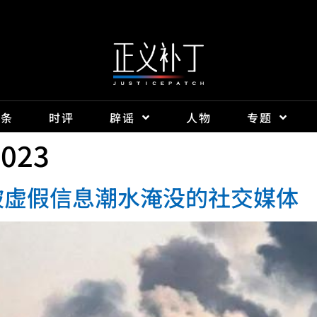
头条
时评
辟谣
人物
专题
2023
被虚假信息潮水淹没的社交媒体