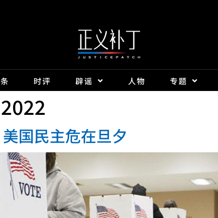
头条
时评
辟谣
人物
专题
 2022
，美国民主危在旦夕